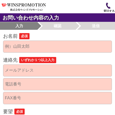
電話する
お問い合わせ内容の入力
入力
確認
送信
お名前
必須
連絡先
いずれか１つ以上入力
要望
必須