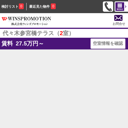
0
0
検討リスト
最近見た物件
お問合せ
代々木参宮橋テラス（
2
室）
賃料
27.5
万円～
空室情報を確認