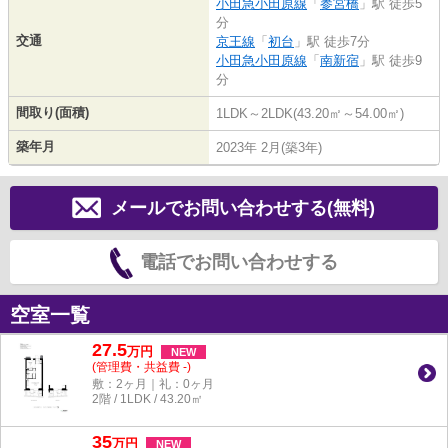
小田急小田原線
「
参宮橋
」駅 徒歩5
分
交通
京王線
「
初台
」駅 徒歩7分
小田急小田原線
「
南新宿
」駅 徒歩9
分
間取り(面積)
1LDK～2LDK(43.20㎡～54.00㎡)
築年月
2023年 2月(築3年)
メールでお問い合わせする(無料)
電話でお問い合わせする
空室一覧
27.5
万
円
NEW
(管理費・共益費 -)
敷：2ヶ月｜礼：0ヶ月
2階 / 1LDK / 43.20㎡
35
万
円
NEW