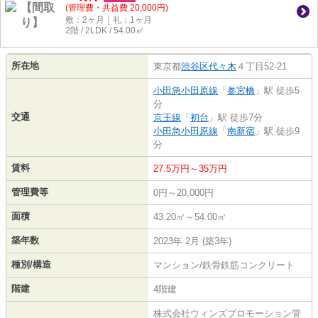
(管理費・共益費 20,000円)
敷：2ヶ月｜礼：1ヶ月
2階 / 2LDK / 54.00㎡
所在地
東京都
渋谷区
代々木
４丁目52-21
小田急小田原線
「
参宮橋
」駅 徒歩5
分
交通
京王線
「
初台
」駅 徒歩7分
小田急小田原線
「
南新宿
」駅 徒歩9
分
賃料
27.5万円～35万円
管理費等
0円～20,000円
面積
43.20㎡～54.00㎡
築年数
2023年 2月 (築3年)
種別/構造
マンション/鉄骨鉄筋コンクリート
階建
4階建
株式会社ウィンズプロモーション管