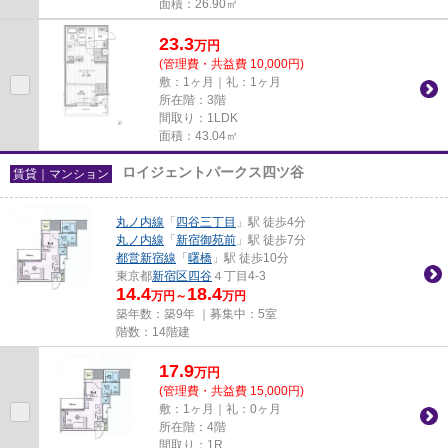
面積：26.90㎡
23.3
万
円
(管理費・共益費 10,000円)
敷：1ヶ月｜礼：1ヶ月
所在階：3階
間取り：1LDK
面積：43.04㎡
ロイジェントパークス四ツ谷
賃貸｜マンション
丸ノ内線
「
四谷三丁目
」駅 徒歩4分
丸ノ内線
「
新宿御苑前
」駅 徒歩7分
都営新宿線
「
曙橋
」駅 徒歩10分
東京都
新宿区
四谷
４丁目4-3
14.4
18.4
万円～
万円
築年数：築9年 ｜募集中：
5室
階数：14階建
17.9
万
円
(管理費・共益費 15,000円)
敷：1ヶ月｜礼：0ヶ月
所在階：4階
間取り：1R