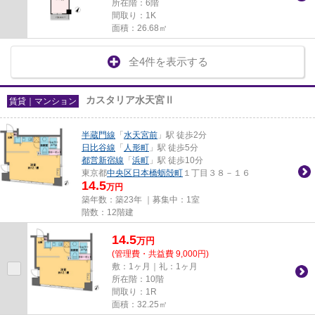
所在階：6階
間取り：1K
面積：26.68㎡
全4件を表示する
カスタリア水天宮Ⅱ
賃貸｜マンション
半蔵門線
「
水天宮前
」駅 徒歩2分
日比谷線
「
人形町
」駅 徒歩5分
都営新宿線
「
浜町
」駅 徒歩10分
東京都
中央区
日本橋蛎殻町
１丁目３８－１６
14.5
万円
築年数：築23年 ｜募集中：
1室
階数：12階建
14.5
万
円
(管理費・共益費 9,000円)
敷：1ヶ月｜礼：1ヶ月
所在階：10階
間取り：1R
面積：32.25㎡