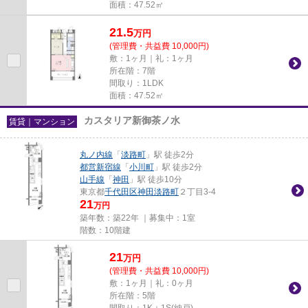
面積：47.52㎡
21.5
万
円
(管理費・共益費 10,000円)
敷：1ヶ月｜礼：1ヶ月
所在階：7階
間取り：1LDK
面積：47.52㎡
カスタリア新御茶ノ水
賃貸｜マンション
丸ノ内線
「
淡路町
」駅 徒歩2分
都営新宿線
「
小川町
」駅 徒歩2分
山手線
「
神田
」駅 徒歩10分
東京都
千代田区
神田淡路町
２丁目3-4
21
万円
築年数：築22年 ｜募集中：
1室
階数：10階建
21
万
円
(管理費・共益費 10,000円)
敷：1ヶ月｜礼：0ヶ月
所在階：5階
間取り：1K＋1S(納戸)