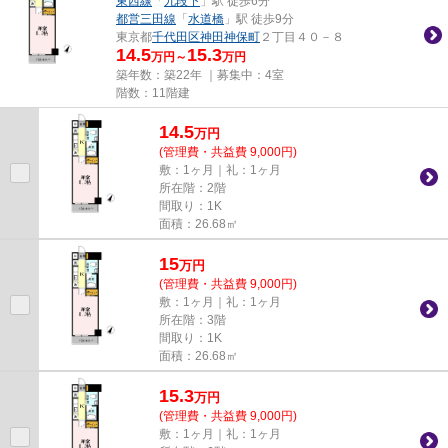
東西線
「
九段下
」駅 徒歩6分
都営三田線
「
水道橋
」駅 徒歩9分
東京都
千代田区
神田神保町
２丁目４０－８
14.5
15.3
万円～
万円
築年数：築22年 ｜募集中：
4室
階数：11階建
14.5
万
円
(管理費・共益費 9,000円)
敷：1ヶ月｜礼：1ヶ月
所在階：2階
間取り：1K
面積：26.68㎡
15
万
円
(管理費・共益費 9,000円)
敷：1ヶ月｜礼：1ヶ月
所在階：3階
間取り：1K
面積：26.68㎡
15.3
万
円
(管理費・共益費 9,000円)
敷：1ヶ月｜礼：1ヶ月