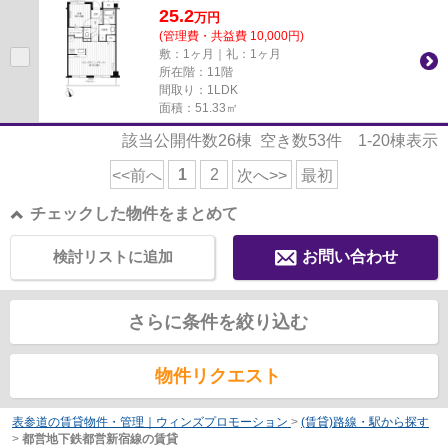
25.2
万
円
(管理費・共益費 10,000円)
敷：1ヶ月｜礼：1ヶ月
所在階：11階
間取り：1LDK
面積：51.33㎡
該当公開件数
26
棟 空き数
53
件
1-20
棟表示
1
2
<<前へ
次へ>>
最初
チェックした物件をまとめて
検討リストに追加
お問い合わせ
さらに条件を絞り込む
物件リクエスト
表参道の賃貸物件・管理｜ウィンズプロモーション
>
(賃貸)路線・駅から探す
>
都営地下鉄都営新宿線の賃貸