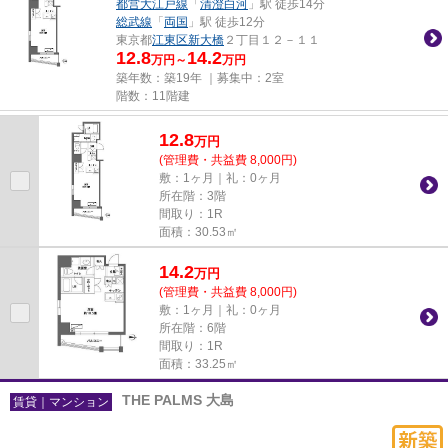
都営大江戸線
「
清澄白河
」駅 徒歩14分
総武線
「
両国
」駅 徒歩12分
東京都
江東区
新大橋
２丁目１２－１１
12.8
14.2
万円～
万円
築年数：築19年 ｜募集中：
2室
階数：11階建
12.8
万
円
(管理費・共益費 8,000円)
敷：1ヶ月｜礼：0ヶ月
所在階：3階
間取り：1R
面積：30.53㎡
14.2
万
円
(管理費・共益費 8,000円)
敷：1ヶ月｜礼：0ヶ月
所在階：6階
間取り：1R
面積：33.25㎡
THE PALMS 大島
賃貸｜マンション