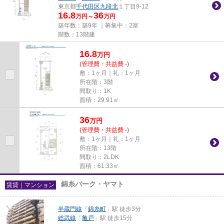
東京都
千代田区
九段北
１丁目9-12
16.8
36
万円～
万円
築年数：築9年 ｜募集中：
2室
階数：13階建
16.8
万
円
(管理費・共益費 -)
敷：1ヶ月｜礼：1ヶ月
所在階：3階
間取り：1K
面積：29.91㎡
36
万
円
(管理費・共益費 -)
敷：1ヶ月｜礼：1ヶ月
所在階：13階
間取り：2LDK
面積：61.33㎡
錦糸パーク・ヤマト
賃貸｜マンション
半蔵門線
「
錦糸町
」駅 徒歩3分
総武線
「
亀戸
」駅 徒歩15分