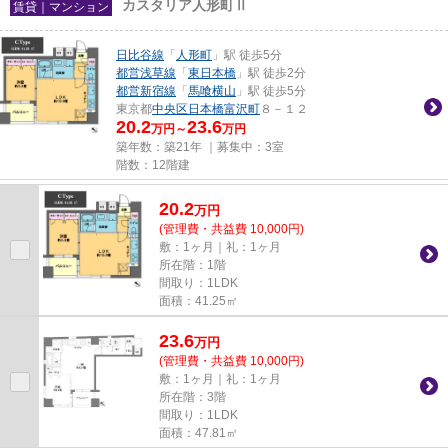
カスタリア人形町Ⅱ
賃貸｜マンション
日比谷線
「
人形町
」駅 徒歩5分
都営浅草線
「
東日本橋
」駅 徒歩2分
都営新宿線
「
馬喰横山
」駅 徒歩5分
東京都
中央区
日本橋富沢町
８－１２
20.2
23.6
万円～
万円
築年数：築21年 ｜募集中：
3室
階数：12階建
20.2
万
円
(管理費・共益費 10,000円)
敷：1ヶ月｜礼：1ヶ月
所在階：1階
間取り：1LDK
面積：41.25㎡
23.6
万
円
(管理費・共益費 10,000円)
敷：1ヶ月｜礼：1ヶ月
所在階：3階
間取り：1LDK
面積：47.81㎡