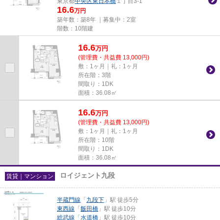
東京都
中央区
東日本橋
１丁目3-1
16.6
万円
築年数：築8年 ｜募集中：
2室
階数：10階建
16.6
万
円
(管理費・共益費 13,000円)
敷：1ヶ月｜礼：1ヶ月
所在階：3階
間取り：1DK
面積：36.08㎡
16.6
万
円
(管理費・共益費 13,000円)
敷：1ヶ月｜礼：1ヶ月
所在階：10階
間取り：1DK
面積：36.08㎡
ロイジェント九段
賃貸｜マンション
半蔵門線
「
九段下
」駅 徒歩5分
東西線
「
飯田橋
」駅 徒歩10分
総武線
「
水道橋
」駅 徒歩10分