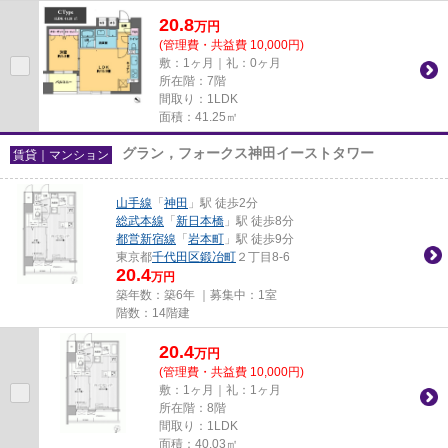
20.8
万
円
(管理費・共益費 10,000円)
敷：1ヶ月｜礼：0ヶ月
所在階：7階
間取り：1LDK
面積：41.25㎡
グラン，フォークス神田イーストタワー
賃貸｜マンション
山手線
「
神田
」駅 徒歩2分
総武本線
「
新日本橋
」駅 徒歩8分
都営新宿線
「
岩本町
」駅 徒歩9分
東京都
千代田区
鍛冶町
２丁目8-6
20.4
万円
築年数：築6年 ｜募集中：
1室
階数：14階建
20.4
万
円
(管理費・共益費 10,000円)
敷：1ヶ月｜礼：1ヶ月
所在階：8階
間取り：1LDK
面積：40.03㎡