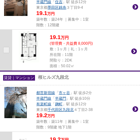
半蔵門線
「
住吉
」駅 徒歩12分
東京都
墨田区
錦糸
３丁目9-4
19.1
万円
築年数：築24年 ｜募集中：
1室
階数：12階建
19.1
万
円
(管理費・共益費 8,000円)
敷：1ヶ月｜礼：1ヶ月
所在階：11階
間取り：2DK
面積：50.02㎡
桜ヒルズ九段北
賃貸｜マンション
都営新宿線
「
市ヶ谷
」駅 徒歩2分
半蔵門線
「
半蔵門
」駅 徒歩10分
有楽町線
「
麹町
」駅 徒歩12分
東京都
千代田区
九段北
４丁目2-38
19.2
万円
築年数：築11年 ｜募集中：
1室
階数：9階建 地下1階
19.2
万
円