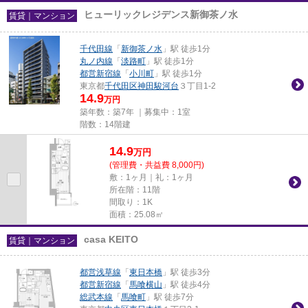
ヒューリックレジデンス新御茶ノ水
賃貸｜マンション
千代田線
「
新御茶ノ水
」駅 徒歩1分
丸ノ内線
「
淡路町
」駅 徒歩1分
都営新宿線
「
小川町
」駅 徒歩1分
東京都
千代田区
神田駿河台
３丁目1-2
14.9
万円
築年数：築7年 ｜募集中：
1室
階数：14階建
14.9
万
円
(管理費・共益費 8,000円)
敷：1ヶ月｜礼：1ヶ月
所在階：11階
間取り：1K
面積：25.08㎡
casa KEITO
賃貸｜マンション
都営浅草線
「
東日本橋
」駅 徒歩3分
都営新宿線
「
馬喰横山
」駅 徒歩4分
総武本線
「
馬喰町
」駅 徒歩7分