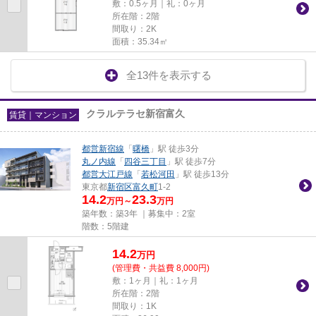
敷：0.5ヶ月｜礼：0ヶ月
所在階：2階
間取り：2K
面積：35.34㎡
全13件を表示する
クラルテラセ新宿富久
賃貸｜マンション
都営新宿線
「
曙橋
」駅 徒歩3分
丸ノ内線
「
四谷三丁目
」駅 徒歩7分
都営大江戸線
「
若松河田
」駅 徒歩13分
東京都
新宿区
富久町
1-2
14.2
23.3
万円～
万円
築年数：築3年 ｜募集中：
2室
階数：5階建
14.2
万
円
(管理費・共益費 8,000円)
敷：1ヶ月｜礼：1ヶ月
所在階：2階
間取り：1K