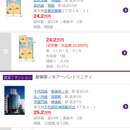
総武本線
「
馬喰町
」駅 徒歩10分
総武線
「
両国
」駅 徒歩15分
東京都
台東区
柳橋
２丁目１６－２１
24.2
万円
築年数：築21年 ｜募集中：
1室
階数：9階建
24.2
万
円
(管理費・共益費 10,000円)
敷：1ヶ月｜礼：0ヶ月
所在階：5階
間取り：2LDK
面積：51.07㎡
新御茶ノ水アーバントリニティ
賃貸｜マンション
千代田線
「
新御茶ノ水
」駅 徒歩1分
丸ノ内線
「
淡路町
」駅 徒歩3分
半蔵門線
「
神保町
」駅 徒歩7分
東京都
千代田区
神田駿河台
３丁目２－１
25.2
万円
築年数：築24年 ｜募集中：
1室
階数：12階建 地下2階