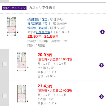
カスタリア住吉Ⅱ
賃貸｜マンション
半蔵門線
「
住吉
」駅 徒歩4分
都営新宿線
「
菊川
」駅 徒歩8分
総武線
「
錦糸町
」駅 徒歩13分
東京都
江東区
住吉
１丁目１６－１
20.9
21.5
万円～
万円
築年数：築23年 ｜募集中：
3室
階数：11階建
20.9
万
円
(管理費・共益費 10,000円)
敷：1ヶ月｜礼：1ヶ月
所在階：2階
間取り：1LDK
面積：47.94㎡
21.4
万
円
(管理費・共益費 10,000円)
敷：1ヶ月｜礼：1ヶ月
所在階：6階
間取り：1LDK