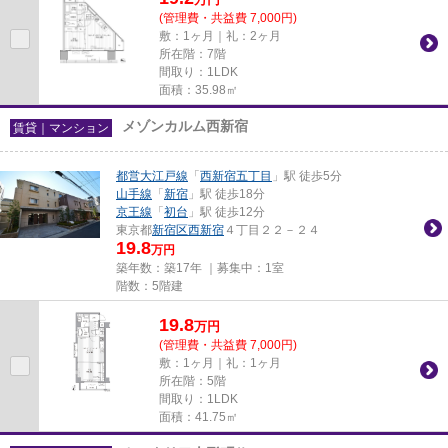
(管理費・共益費 7,000円)
敷：1ヶ月｜礼：2ヶ月
所在階：7階
間取り：1LDK
面積：35.98㎡
メゾンカルム西新宿
賃貸｜マンション
都営大江戸線
「
西新宿五丁目
」駅 徒歩5分
山手線
「
新宿
」駅 徒歩18分
京王線
「
初台
」駅 徒歩12分
東京都
新宿区
西新宿
４丁目２２－２４
19.8
万円
築年数：築17年 ｜募集中：
1室
階数：5階建
19.8
万
円
(管理費・共益費 7,000円)
敷：1ヶ月｜礼：1ヶ月
所在階：5階
間取り：1LDK
面積：41.75㎡