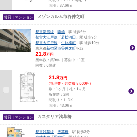
面積：37.66㎡
メゾンカルム市谷仲之町
賃貸｜マンション
都営新宿線
「
曙橋
」駅 徒歩6分
都営大江戸線
「
若松河田
」駅 徒歩9分
都営大江戸線
「
牛込柳町
」駅 徒歩10分
東京都
新宿区
市谷仲之町
4-12
21.8
万円
築年数：築9年 ｜募集中：
1室
階数：6階建
21.8
万
円
(管理費・共益費 8,000円)
敷：1ヶ月｜礼：1ヶ月
所在階：2階
間取り：1LDK
面積：43.06㎡
カスタリア浅草橋
賃貸｜マンション
都営浅草線
「
浅草橋
」駅 徒歩3分