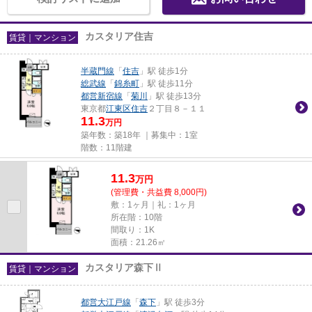
カスタリア住吉
賃貸｜マンション
半蔵門線
「
住吉
」駅 徒歩1分
総武線
「
錦糸町
」駅 徒歩11分
都営新宿線
「
菊川
」駅 徒歩13分
東京都
江東区
住吉
２丁目８－１１
11.3
万円
築年数：築18年 ｜募集中：
1室
階数：11階建
11.3
万
円
(管理費・共益費 8,000円)
敷：1ヶ月｜礼：1ヶ月
所在階：10階
間取り：1K
面積：21.26㎡
カスタリア森下Ⅱ
賃貸｜マンション
都営大江戸線
「
森下
」駅 徒歩3分