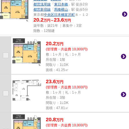
都営浅草線
「
東日本橋
」駅 徒歩2分
都営新宿線
「
馬喰横山
」駅 徒歩5分
東京都
中央区
日本橋富沢町
８－１２
20.2
23.6
万円～
万円
築年数：築21年 ｜募集中：
3室
階数：12階建
20.2
万
円
(管理費・共益費 10,000円)
敷：1ヶ月｜礼：1ヶ月
所在階：1階
間取り：1LDK
面積：41.25㎡
23.6
万
円
(管理費・共益費 10,000円)
敷：1ヶ月｜礼：1ヶ月
所在階：3階
間取り：1LDK
面積：47.81㎡
20.8
万
円
(管理費・共益費 10,000円)