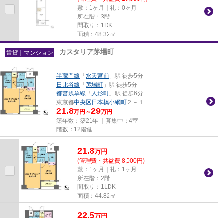
敷：1ヶ月｜礼：0ヶ月
所在階：3階
間取り：1DK
面積：48.32㎡
カスタリア茅場町
賃貸｜マンション
半蔵門線
「
水天宮前
」駅 徒歩5分
日比谷線
「
茅場町
」駅 徒歩5分
都営浅草線
「
人形町
」駅 徒歩6分
東京都
中央区
日本橋小網町
２－１
21.8
29
万円～
万円
築年数：築21年 ｜募集中：
4室
階数：12階建
21.8
万
円
(管理費・共益費 8,000円)
敷：1ヶ月｜礼：1ヶ月
所在階：2階
間取り：1LDK
面積：44.82㎡
22.5
万
円