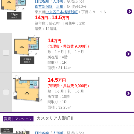
日比谷線
「
人形町
」駅 徒歩5分
都営新宿線
「
浜町
」駅 徒歩10分
東京都
中央区
日本橋蛎殻町
１丁目３８－１６
14
14.5
万円～
万円
築年数：築23年 ｜募集中：
2室
階数：12階建
14
万
円
(管理費・共益費 9,000円)
敷：1ヶ月｜礼：1ヶ月
所在階：4階
間取り：1R
面積：31.14㎡
14.5
万
円
(管理費・共益費 9,000円)
敷：1ヶ月｜礼：1ヶ月
所在階：10階
間取り：1R
面積：32.25㎡
カスタリア人形町Ⅱ
賃貸｜マンション
日比谷線
「
人形町
」駅 徒歩5分