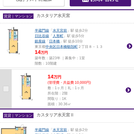
カスタリア水天宮
賃貸｜マンション
半蔵門線
「
水天宮前
」駅 徒歩2分
日比谷線
「
人形町
」駅 徒歩5分
銀座線
「
日本橋
」駅 徒歩10分
東京都
中央区
日本橋蛎殻町
２丁目８－１３
14
万円
築年数：築23年 ｜募集中：
1室
階数：10階建
14
万
円
(管理費・共益費 10,000円)
敷：1ヶ月｜礼：1ヶ月
所在階：2階
間取り：1K
面積：30.36㎡
カスタリア水天宮Ⅱ
賃貸｜マンション
半蔵門線
「
水天宮前
」駅 徒歩2分