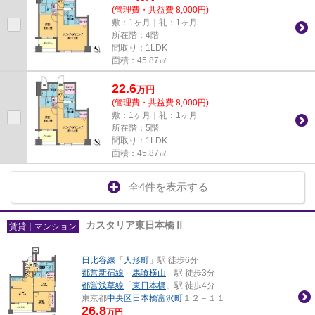
(管理費・共益費 8,000円)
敷：1ヶ月｜礼：1ヶ月
所在階：4階
間取り：1LDK
面積：45.87㎡
22.6
万
円
(管理費・共益費 8,000円)
敷：1ヶ月｜礼：1ヶ月
所在階：5階
間取り：1LDK
面積：45.87㎡
全4件を表示する
カスタリア東日本橋Ⅱ
賃貸｜マンション
日比谷線
「
人形町
」駅 徒歩6分
都営新宿線
「
馬喰横山
」駅 徒歩3分
都営浅草線
「
東日本橋
」駅 徒歩4分
東京都
中央区
日本橋富沢町
１２－１１
26.8
万円