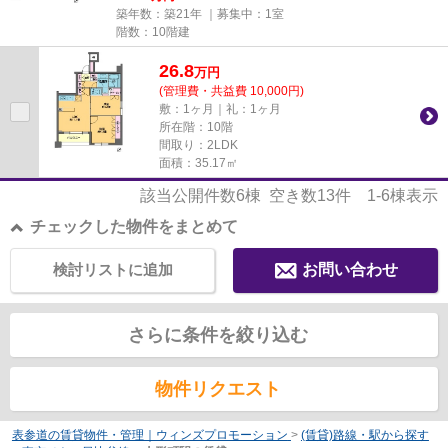
築年数：築21年 ｜募集中：
1室
階数：10階建
26.8
万
円
(管理費・共益費 10,000円)
敷：1ヶ月｜礼：1ヶ月
所在階：10階
間取り：2LDK
面積：35.17㎡
該当公開件数
6
棟 空き数
13
件
1-6
棟表示
チェックした物件をまとめて
検討リストに追加
お問い合わせ
さらに条件を絞り込む
物件リクエスト
表参道の賃貸物件・管理｜ウィンズプロモーション
>
(賃貸)路線・駅から探す