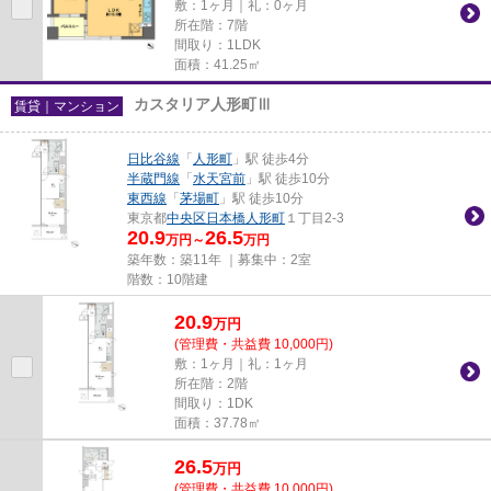
敷：1ヶ月｜礼：0ヶ月
所在階：7階
間取り：1LDK
面積：41.25㎡
カスタリア人形町Ⅲ
賃貸｜マンション
日比谷線
「
人形町
」駅 徒歩4分
半蔵門線
「
水天宮前
」駅 徒歩10分
東西線
「
茅場町
」駅 徒歩10分
東京都
中央区
日本橋人形町
１丁目2-3
20.9
26.5
万円～
万円
築年数：築11年 ｜募集中：
2室
階数：10階建
20.9
万
円
(管理費・共益費 10,000円)
敷：1ヶ月｜礼：1ヶ月
所在階：2階
間取り：1DK
面積：37.78㎡
26.5
万
円
(管理費・共益費 10,000円)