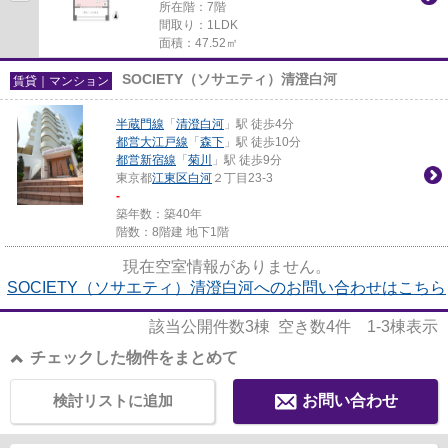
所在階：7階
間取り：1LDK
面積：47.52㎡
SOCIETY（ソサエティ）清澄白河
賃貸｜マンション
半蔵門線
「
清澄白河
」駅 徒歩4分
都営大江戸線
「
森下
」駅 徒歩10分
都営新宿線
「
菊川
」駅 徒歩9分
東京都
江東区
白河
２丁目23-3
-
築年数：築40年
階数：8階建 地下1階
現在空室情報がありません。
SOCIETY（ソサエティ）清澄白河へのお問い合わせはこちら
該当公開件数
3
棟 空き数
4
件
1-3
棟表示
チェックした物件をまとめて
検討リストに追加
お問い合わせ