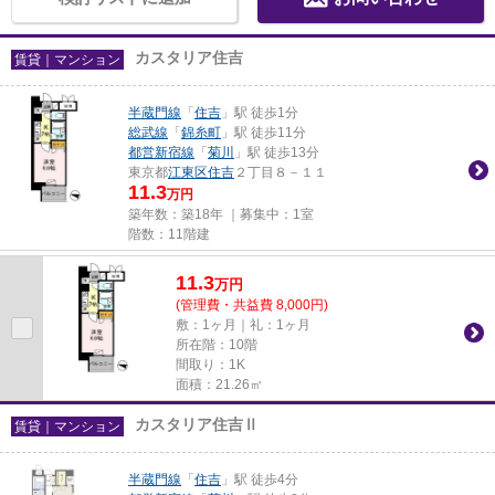
カスタリア住吉
賃貸｜マンション
半蔵門線
「
住吉
」駅 徒歩1分
総武線
「
錦糸町
」駅 徒歩11分
都営新宿線
「
菊川
」駅 徒歩13分
東京都
江東区
住吉
２丁目８－１１
11.3
万円
築年数：築18年 ｜募集中：
1室
階数：11階建
11.3
万
円
(管理費・共益費 8,000円)
敷：1ヶ月｜礼：1ヶ月
所在階：10階
間取り：1K
面積：21.26㎡
カスタリア住吉Ⅱ
賃貸｜マンション
半蔵門線
「
住吉
」駅 徒歩4分