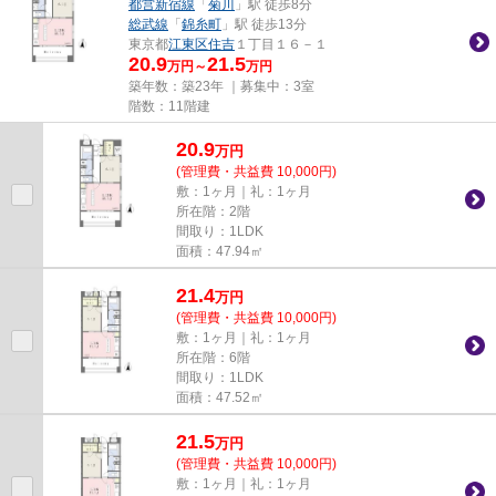
都営新宿線
「
菊川
」駅 徒歩8分
総武線
「
錦糸町
」駅 徒歩13分
東京都
江東区
住吉
１丁目１６－１
20.9
21.5
万円～
万円
築年数：築23年 ｜募集中：
3室
階数：11階建
20.9
万
円
(管理費・共益費 10,000円)
敷：1ヶ月｜礼：1ヶ月
所在階：2階
間取り：1LDK
面積：47.94㎡
21.4
万
円
(管理費・共益費 10,000円)
敷：1ヶ月｜礼：1ヶ月
所在階：6階
間取り：1LDK
面積：47.52㎡
21.5
万
円
(管理費・共益費 10,000円)
敷：1ヶ月｜礼：1ヶ月