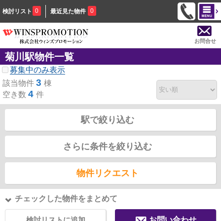
0
0
検討リスト
最近見た物件
お問合せ
菊川駅物件一覧
募集中のみ表示
3
該当物件
棟
4
空き数
件
駅で絞り込む
さらに条件を絞り込む
物件リクエスト
チェックした物件をまとめて
検討リストに追加
お問い合わせ