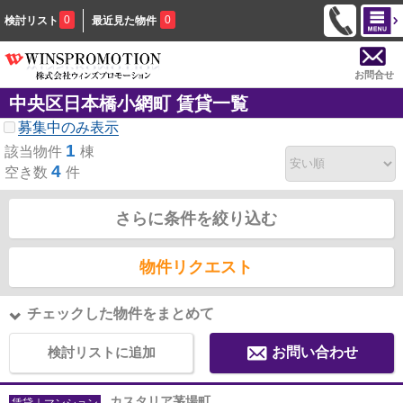
0
0
検討リスト
最近見た物件
お問合せ
中央区日本橋小網町 賃貸一覧
募集中のみ表示
1
該当物件
棟
4
空き数
件
さらに条件を絞り込む
物件リクエスト
チェックした物件をまとめて
検討リストに追加
お問い合わせ
カスタリア茅場町
賃貸｜マンション