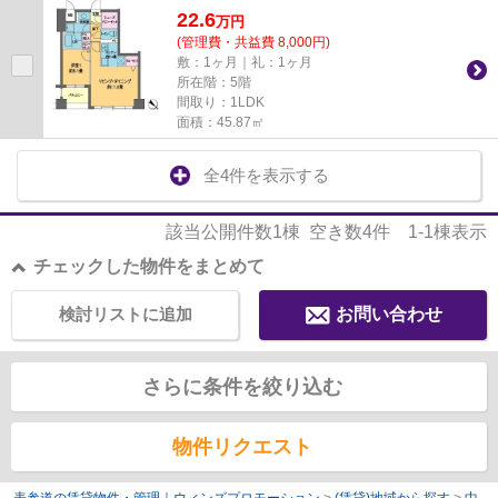
22.6
万
円
(管理費・共益費 8,000円)
敷：1ヶ月｜礼：1ヶ月
所在階：5階
間取り：1LDK
面積：45.87㎡
全4件を表示する
該当公開件数
1
棟 空き数
4
件
1-1
棟表示
チェックした物件をまとめて
検討リストに追加
お問い合わせ
さらに条件を絞り込む
物件リクエスト
表参道の賃貸物件・管理｜ウィンズプロモーション
>
(賃貸)地域から探す
>
中