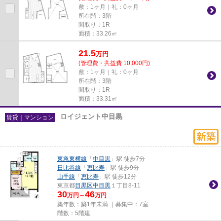
敷：1ヶ月｜礼：0ヶ月
所在階：3階
間取り：1R
面積：33.26㎡
21.5
万
円
(管理費・共益費 10,000円)
敷：1ヶ月｜礼：0ヶ月
所在階：3階
間取り：1R
面積：33.31㎡
ロイジェント中目黒
賃貸｜マンション
東急東横線
「
中目黒
」駅 徒歩7分
日比谷線
「
恵比寿
」駅 徒歩9分
山手線
「
恵比寿
」駅 徒歩12分
東京都
目黒区
中目黒
１丁目8-11
30
46
万円～
万円
築年数：築1年未満 ｜募集中：
7室
階数：5階建