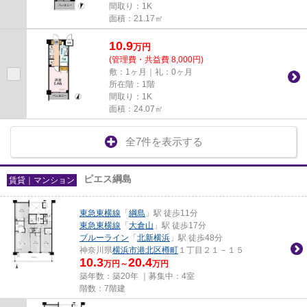
間取り：1K
面積：21.17㎡
10.9
万
円
(管理費・共益費 8,000円)
敷：1ヶ月｜礼：0ヶ月
所在階：1階
間取り：1K
面積：24.07㎡
全7件を表示する
ピエス綱島
賃貸｜マンション
東急東横線
「
綱島
」駅 徒歩11分
東急東横線
「
大倉山
」駅 徒歩17分
ブルーライン
「
北新横浜
」駅 徒歩48分
神奈川県
横浜市港北区
樽町
１丁目２１－１５
10.3
20.4
万円～
万円
築年数：築20年 ｜募集中：
4室
階数：7階建