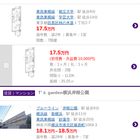
東急東横線
「
都立大学
」駅 徒歩9分
東急東横線
「
学芸大学
」駅 徒歩14分
東京都
目黒区
柿の木坂
１丁目2-7
17.5
万円
築年数：築2年 ｜募集中：
1室
階数：7階建
17.5
万
円
(管理費・共益費 10,000円)
敷：1ヶ月｜礼：1ヶ月
所在階：2階
間取り：1LDK
面積：35.05㎡
T’ｓ garden横浜岸根公園
賃貸｜マンション
ブルーライン
「
岸根公園
」駅 徒歩6分
横浜線
「
新横浜
」駅 徒歩11分
東急東横線
「
妙蓮寺
」駅 徒歩20分
神奈川県
横浜市港北区
篠原町
1069-3
18.1
18.5
万円～
万円
築年数：築28年 ｜募集中：
7室