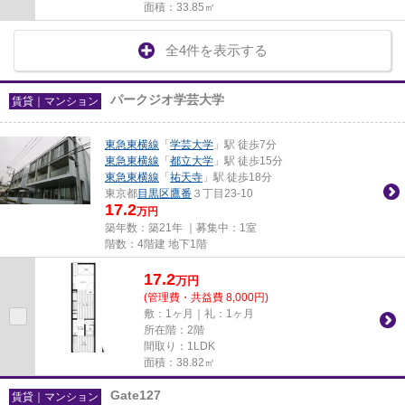
面積：33.85㎡
全4件を表示する
パークジオ学芸大学
賃貸｜マンション
東急東横線
「
学芸大学
」駅 徒歩7分
東急東横線
「
都立大学
」駅 徒歩15分
東急東横線
「
祐天寺
」駅 徒歩18分
東京都
目黒区
鷹番
３丁目23-10
17.2
万円
築年数：築21年 ｜募集中：
1室
階数：4階建 地下1階
17.2
万
円
(管理費・共益費 8,000円)
敷：1ヶ月｜礼：1ヶ月
所在階：2階
間取り：1LDK
面積：38.82㎡
Gate127
賃貸｜マンション