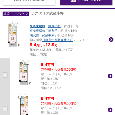
カスタリア武蔵小杉
賃貸｜マンション
東急東横線
「
武蔵小杉
」駅 徒歩8分
東急東横線
「
新丸子
」駅 徒歩15分
南武線
「
武蔵中原
」駅 徒歩16分
神奈川県
川崎市中原区
今井上町
２－２１
9.4
12.9
万円～
万円
築年数：築18年 ｜募集中：
7室
階数：7階建
9.4
万
円
(管理費・共益費 8,000円)
敷：1ヶ月｜礼：0ヶ月
所在階：1階
間取り：1K
面積：21.17㎡
9.4
万
円
(管理費・共益費 8,000円)
敷：1ヶ月｜礼：0ヶ月
所在階：1階