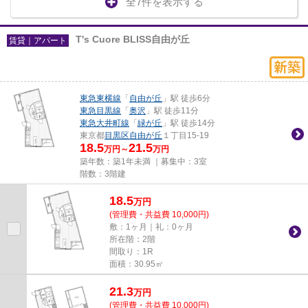
全7件を表示する
T's Cuore BLISS自由が丘
賃貸｜アパート
東急東横線
「
自由が丘
」駅 徒歩6分
東急目黒線
「
奥沢
」駅 徒歩11分
東急大井町線
「
緑が丘
」駅 徒歩14分
東京都
目黒区
自由が丘
１丁目15-19
18.5
21.5
万円～
万円
築年数：築1年未満 ｜募集中：
3室
階数：3階建
18.5
万
円
(管理費・共益費 10,000円)
敷：1ヶ月｜礼：0ヶ月
所在階：2階
間取り：1R
面積：30.95㎡
21.3
万
円
(管理費・共益費 10,000円)