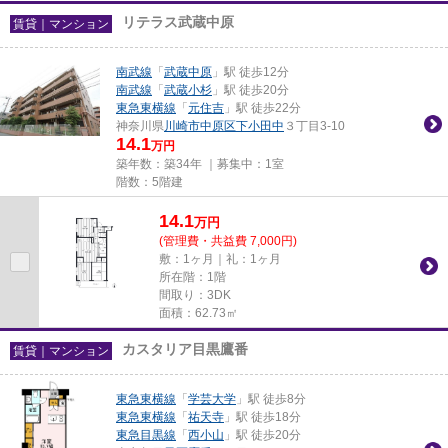
リテラス武蔵中原
賃貸｜マンション
南武線
「
武蔵中原
」駅 徒歩12分
南武線
「
武蔵小杉
」駅 徒歩20分
東急東横線
「
元住吉
」駅 徒歩22分
神奈川県
川崎市中原区
下小田中
３丁目3-10
14.1
万円
築年数：築34年 ｜募集中：
1室
階数：5階建
14.1
万
円
(管理費・共益費 7,000円)
敷：1ヶ月｜礼：1ヶ月
所在階：1階
間取り：3DK
面積：62.73㎡
カスタリア目黒鷹番
賃貸｜マンション
東急東横線
「
学芸大学
」駅 徒歩8分
東急東横線
「
祐天寺
」駅 徒歩18分
東急目黒線
「
西小山
」駅 徒歩20分