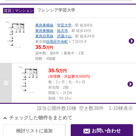
フレンシア学芸大学
賃貸｜マンション
東急東横線
「
学芸大学
」駅 徒歩8分
東急東横線
「
祐天寺
」駅 徒歩16分
東急目黒線
「
武蔵小山
」駅 徒歩24分
東京都
目黒区
中央町
１丁目15-8
35.5
万円
築年数：築6年 ｜募集中：
1室
階数：4階建
35.5
万
円
(管理費・共益費 8,000円)
敷：2ヶ月｜礼：0ヶ月
所在階：2階
間取り：2LDK
面積：50.16㎡
該当公開件数
10
棟 空き数
36
件
1-10
棟表示
チェックした物件をまとめて
検討リストに追加
お問い合わせ