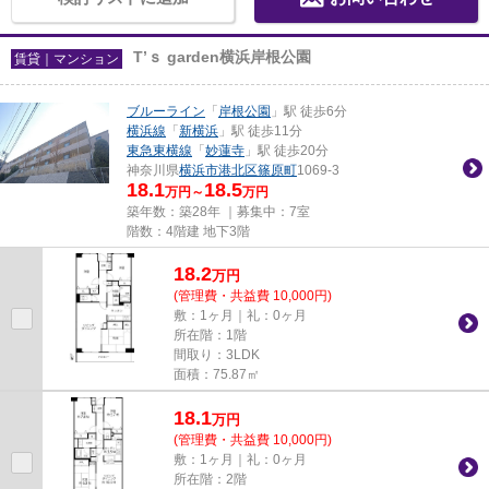
T’ｓ garden横浜岸根公園
賃貸｜マンション
ブルーライン
「
岸根公園
」駅 徒歩6分
横浜線
「
新横浜
」駅 徒歩11分
東急東横線
「
妙蓮寺
」駅 徒歩20分
神奈川県
横浜市港北区
篠原町
1069-3
18.1
18.5
万円～
万円
築年数：築28年 ｜募集中：
7室
階数：4階建 地下3階
18.2
万
円
(管理費・共益費 10,000円)
敷：1ヶ月｜礼：0ヶ月
所在階：1階
間取り：3LDK
面積：75.87㎡
18.1
万
円
(管理費・共益費 10,000円)
敷：1ヶ月｜礼：0ヶ月
所在階：2階