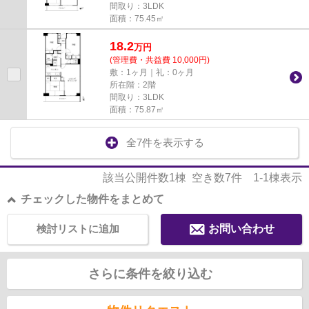
間取り：3LDK
面積：75.45㎡
18.2
万
円
(管理費・共益費 10,000円)
敷：1ヶ月｜礼：0ヶ月
所在階：2階
間取り：3LDK
面積：75.87㎡
全7件を表示する
該当公開件数
1
棟 空き数
7
件
1-1
棟表示
チェックした物件をまとめて
検討リストに追加
お問い合わせ
さらに条件を絞り込む