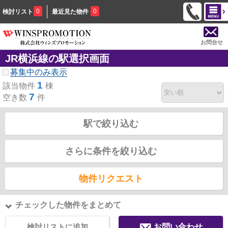
0
0
検討リスト
最近見た物件
お問合せ
JR横浜線の駅選択画面
募集中のみ表示
1
該当物件
棟
7
空き数
件
駅で絞り込む
さらに条件を絞り込む
物件リクエスト
チェックした物件をまとめて
検討リストに追加
お問い合わせ