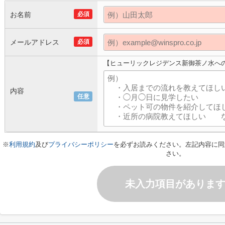
お名前
必須
メールアドレス
必須
【ヒューリックレジデンス新御茶ノ水へ
内容
任意
※
利用規約
及び
プライバシーポリシー
を必ずお読みください。左記内容に同
さい。
未入力項目がありま