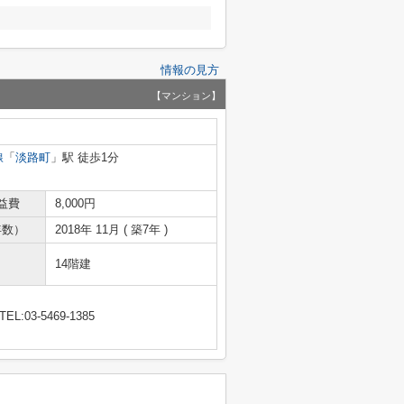
情報の見方
【マンション】
線
「
淡路町
」駅 徒歩1分
益費
8,000円
年数）
2018年 11月 ( 築7年 )
14階建
TEL:03-5469-1385