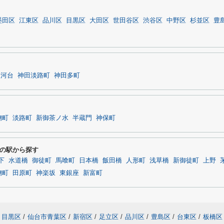
墨田区
江東区
品川区
目黒区
大田区
世田谷区
渋谷区
中野区
杉並区
豊
駿河台
神田淡路町
神田多町
麹町
淡路町
新御茶ノ水
半蔵門
神保町
の駅から探す
下
水道橋
御徒町
馬喰町
日本橋
飯田橋
人形町
浅草橋
新御徒町
上野
麹町
田原町
神楽坂
東銀座
新富町
目黒区
/
仙台市青葉区
/
新宿区
/
足立区
/
品川区
/
豊島区
/
台東区
/
板橋区