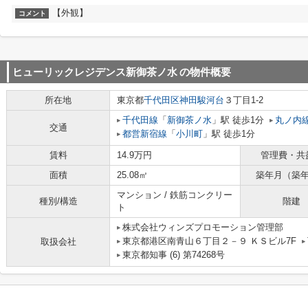
【外観】
コメント
ヒューリックレジデンス新御茶ノ水
の物件概要
所在地
東京都
千代田区
神田駿河台
３丁目1-2
千代田線
「
新御茶ノ水
」駅 徒歩1分
丸ノ内
交通
都営新宿線
「
小川町
」駅 徒歩1分
賃料
14.9万円
管理費・共
面積
25.08㎡
築年月（築
マンション / 鉄筋コンクリー
種別/構造
階建
ト
株式会社ウィンズプロモーション管理部
東京都港区南青山６丁目２－９ ＫＳビル7F
取扱会社
東京都知事 (6) 第74268号