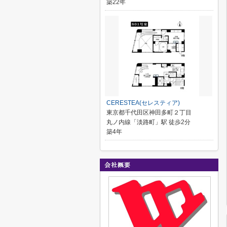
築22年
CERESTEA(セレスティア)
東京都千代田区神田多町２丁目
丸ノ内線「淡路町」駅 徒歩2分
築4年