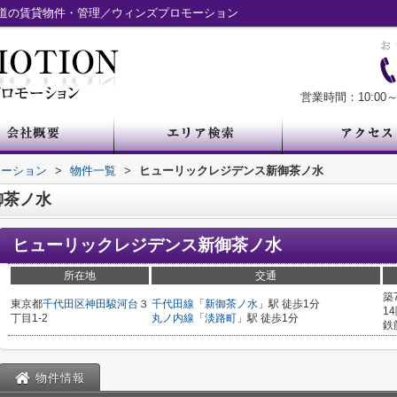
道の賃貸物件・管理／ウィンズプロモーション
営業時間：10:00～
モーション
>
物件一覧
>
ヒューリックレジデンス新御茶ノ水
御茶ノ水
ヒューリックレジデンス新御茶ノ水
所在地
交通
築
東京都
千代田区
神田駿河台
３
千代田線
「
新御茶ノ水
」駅 徒歩1分
1
丁目1-2
丸ノ内線
「
淡路町
」駅 徒歩1分
鉄
物件情報