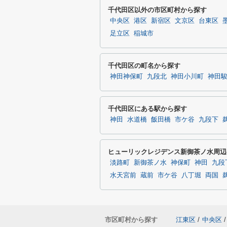
千代田区以外の市区町村から探す
中央区
港区
新宿区
文京区
台東区
足立区
稲城市
千代田区の町名から探す
神田神保町
九段北
神田小川町
神田
千代田区にある駅から探す
神田
水道橋
飯田橋
市ケ谷
九段下
ヒューリックレジデンス新御茶ノ水周辺
淡路町
新御茶ノ水
神保町
神田
九段
水天宮前
蔵前
市ケ谷
八丁堀
両国
市区町村から探す
江東区
/
中央区
/