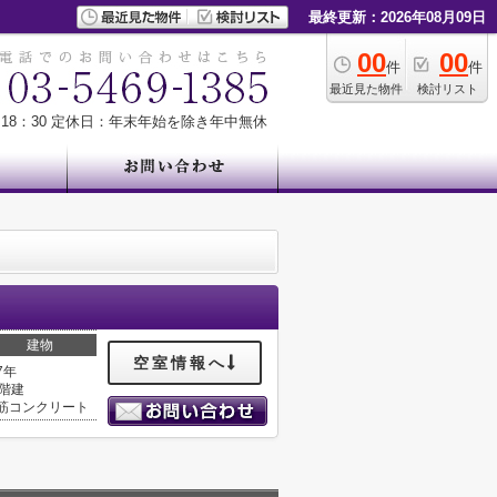
最終更新：2026年08月09日
00
00
件
件
最近見た物件
検討リスト
18：30
定休日：年末年始を除き年中無休
建物
空室情報へ
7年
4階建
筋コンクリート