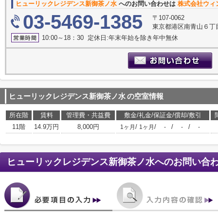
ヒューリックレジデンス新御茶ノ水
へのお問い合わせは
株式会社ウィ
03-5469-1385
〒107-0062
東京都港区南青山６丁目
10:00～18：30 定休日:年末年始を除き年中無休
ヒューリックレジデンス新御茶ノ水
の空室情報
所在階
賃料
管理費・共益費
敷金/礼金/保証金/償却/敷引
11階
14.9万円
8,000円
/
/
/
/
1ヶ月
1ヶ月
-
-
-
ヒューリックレジデンス新御茶ノ水
へのお問い合