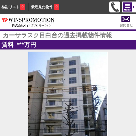
0
0
検討リスト
最近見た物件
お問合せ
カーサラスク目白台の過去掲載物件情報
賃料
***
万円