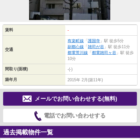
賃料
-
有楽町線
「
護国寺
」駅 徒歩5分
副都心線
「
雑司が谷
」駅 徒歩11分
交通
都電荒川線
「
都電雑司ヶ谷
」駅 徒歩
10分
間取り(面積)
-(-)
築年月
2015年 2月(築11年)
メールでお問い合わせする(無料)
電話でお問い合わせする
過去掲載物件一覧