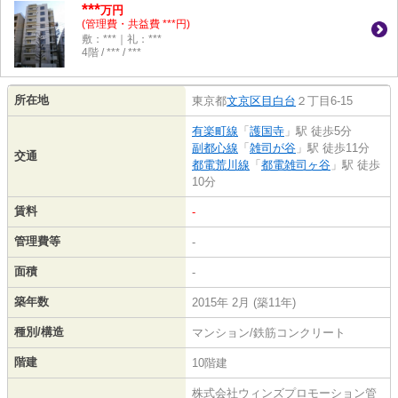
***
万円
(管理費・共益費 ***円)
敷：***｜礼：***
4階 / *** / ***
所在地
東京都
文京区
目白台
２丁目6-15
有楽町線
「
護国寺
」駅 徒歩5分
副都心線
「
雑司が谷
」駅 徒歩11分
交通
都電荒川線
「
都電雑司ヶ谷
」駅 徒歩
10分
賃料
-
管理費等
-
面積
-
築年数
2015年 2月 (築11年)
種別/構造
マンション/鉄筋コンクリート
階建
10階建
株式会社ウィンズプロモーション管