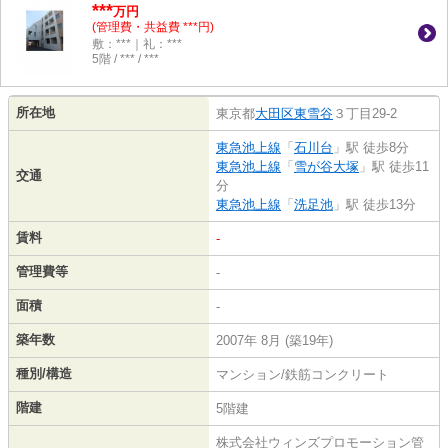
***
万円
(管理費・共益費 ***円)
敷：***｜礼：***
5階 / *** / ***
所在地
東京都
大田区
東雪谷
３丁目29-2
東急池上線
「
石川台
」駅 徒歩8分
東急池上線
「
雪が谷大塚
」駅 徒歩11
交通
分
東急池上線
「
洗足池
」駅 徒歩13分
賃料
-
管理費等
-
面積
-
築年数
2007年 8月 (築19年)
種別/構造
マンション/鉄筋コンクリート
階建
5階建
株式会社ウィンズプロモーション管