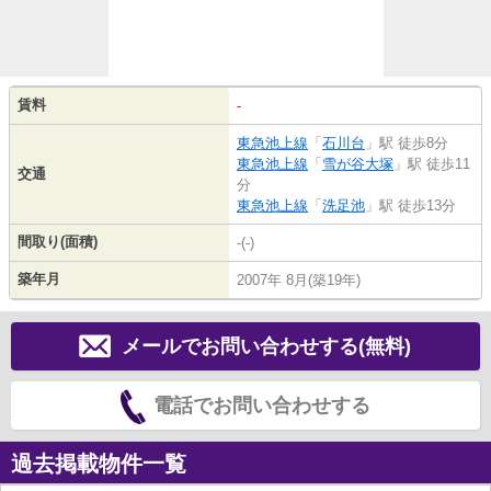
賃料
-
東急池上線
「
石川台
」駅 徒歩8分
東急池上線
「
雪が谷大塚
」駅 徒歩11
交通
分
東急池上線
「
洗足池
」駅 徒歩13分
間取り(面積)
-(-)
築年月
2007年 8月(築19年)
メールでお問い合わせする(無料)
電話でお問い合わせする
過去掲載物件一覧