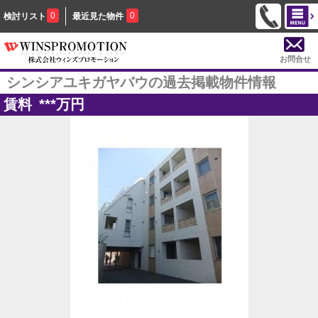
0
0
検討リスト
最近見た物件
お問合せ
シンシアユキガヤバウの過去掲載物件情報
賃料
***
万円