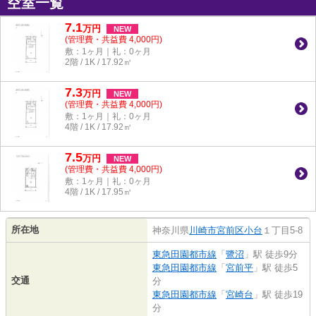
空室一覧
7.1
万
円
NEW
(管理費・共益費 4,000円)
敷：1ヶ月｜礼：0ヶ月
2階 / 1K / 17.92㎡
7.3
万
円
NEW
(管理費・共益費 4,000円)
敷：1ヶ月｜礼：0ヶ月
4階 / 1K / 17.92㎡
7.5
万
円
NEW
(管理費・共益費 4,000円)
敷：1ヶ月｜礼：0ヶ月
4階 / 1K / 17.95㎡
所在地
神奈川県
川崎市宮前区
小台
１丁目5-8
東急田園都市線
「
鷺沼
」駅 徒歩9分
東急田園都市線
「
宮前平
」駅 徒歩5
交通
分
東急田園都市線
「
宮崎台
」駅 徒歩19
分