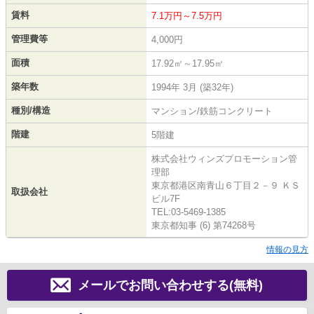
賃料
7.1万円～7.5万円
管理費等
4,000円
面積
17.92㎡～17.95㎡
築年数
1994年 3月 (築32年)
種別/構造
マンション/鉄筋コンクリート
階建
5階建
株式会社ウィンズプロモーション管
理部
東京都港区南青山６丁目２－９ ＫＳ
取扱会社
ビル7F
TEL:03-5469-1385
東京都知事 (6) 第74268号
情報の見方
メールでお問い合わせする(無料)