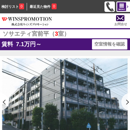
0
0
検討リスト
最近見た物件
お問合せ
ソサエティ宮前平（
3
室）
賃料
7.1
万円～
空室情報を確認