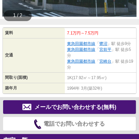
1 / 2
賃料
7.1万円～7.5万円
東急田園都市線
「
鷺沼
」駅 徒歩9分
東急田園都市線
「
宮前平
」駅 徒歩5
交通
分
東急田園都市線
「
宮崎台
」駅 徒歩19
分
間取り(面積)
1K(17.92㎡～17.95㎡)
築年月
1994年 3月(築32年)
メールでお問い合わせする(無料)
電話でお問い合わせする