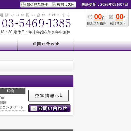
最終更新：2026年08月07日
00
00
件
件
最近見た物件
検討リスト
18：30
定休日：年末年始を除き年中無休
建物
空室情報へ
7年
2階建
筋コンクリート