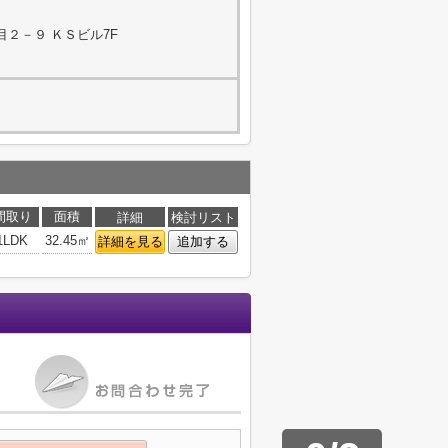
２－９ ＫＳビル7F
間取り
面積
詳細
検討リスト
1LDK
32.45㎡
詳細を見る
追加する