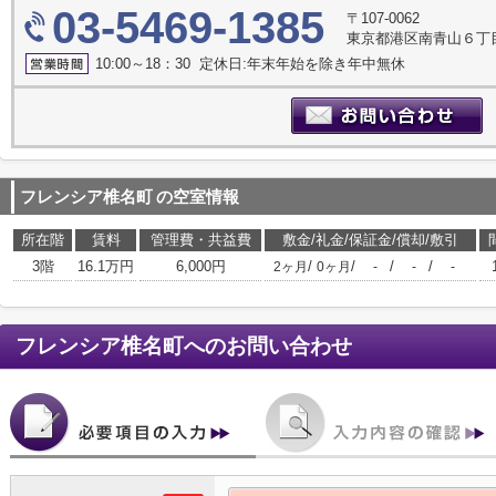
03-5469-1385
〒107-0062
東京都港区南青山６丁目
10:00～18：30 定休日:年末年始を除き年中無休
フレンシア椎名町
の空室情報
所在階
賃料
管理費・共益費
敷金/礼金/保証金/償却/敷引
3階
16.1万円
6,000円
/
/
/
/
2ヶ月
0ヶ月
-
-
-
フレンシア椎名町
へのお問い合わせ