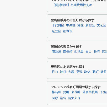
【賃貸特集】初期費用控えめ
豊島区以外の市区町村から探す
千代田区
中央区
港区
新宿区
文京区
足立区
稲城市
豊島区の町名から探す
南池袋
南長崎
西池袋
高田
長崎
東
豊島区にある駅から探す
目白
池袋
大塚
巣鴨
駒込
要町
雑司
フレンシア椎名町周辺の駅から探す
椎名町
要町
東長崎
落合南長崎
下落
向原
沼袋
新大久保