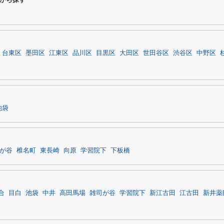
台東区
墨田区
江東区
品川区
目黒区
大田区
世田谷区
渋谷区
中野区
池袋
が谷
椎名町
東長崎
向原
学習院下
下板橋
合
目白
池袋
中井
高田馬場
雑司が谷
学習院下
新江古田
江古田
新井薬