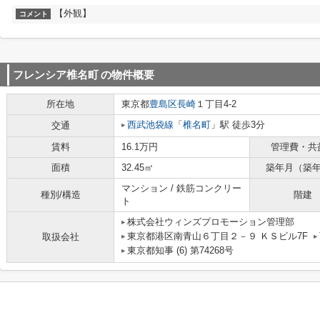
【外観】
コメント
フレンシア椎名町
の物件概要
所在地
東京都
豊島区
長崎
１丁目4-2
西武池袋線
「
椎名町
」駅 徒歩3分
交通
賃料
16.1万円
管理費・共
面積
32.45㎡
築年月（築
マンション / 鉄筋コンクリー
種別/構造
階建
ト
株式会社ウィンズプロモーション管理部
東京都港区南青山６丁目２－９ ＫＳビル7F
取扱会社
東京都知事 (6) 第74268号