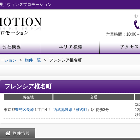
理／ウィンズプロモーション
営業時間：10:00～
モーション
>
物件一覧
>
フレンシア椎名町
フレンシア椎名町
所在地
交通
築
東京都
豊島区
長崎
１丁目4-2
西武池袋線
「
椎名町
」駅 徒歩3分
1
鉄
物件情報