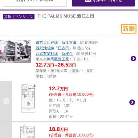
THE PALMS MUSE 新江古田
賃貸｜マンション
都営大江戸線
「
新江古田
」駅 徒歩3分
西武池袋線
「
江古田
」駅 徒歩6分
西武有楽町線
「
新桜台
」駅 徒歩14分
東京都
練馬区
豊玉北
１丁目1-13
12.7
26.5
万円～
万円
築年数：築1年未満 ｜募集中：
6室
階数：4階建
12.7
万
円
(管理費・共益費 10,000円)
敷：1ヶ月｜礼：0ヶ月
所在階：1階
間取り：1K
面積：25.69㎡
18.8
万
円
(管理費・共益費 10,000円)