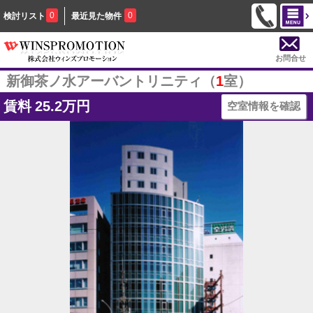
0
0
検討リスト
最近見た物件
お問合せ
新御茶ノ水アーバントリニティ（
1
室）
賃料
25.2万円
空室情報を確認