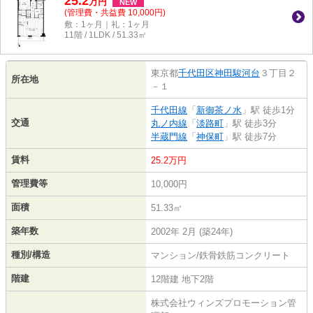
25.2
万
円
NEW
(管理費・共益費 10,000円)
敷：1ヶ月｜礼：1ヶ月
11階 / 1LDK / 51.33㎡
東京都
千代田区
神田駿河台
３丁目２
所在地
－１
千代田線
「
新御茶ノ水
」駅 徒歩1分
交通
丸ノ内線
「
淡路町
」駅 徒歩3分
半蔵門線
「
神保町
」駅 徒歩7分
賃料
25.2万円
管理費等
10,000円
面積
51.33㎡
築年数
2002年 2月 (築24年)
種別/構造
マンション/鉄骨鉄筋コンクリート
階建
12階建 地下2階
株式会社ウィンズプロモーション管