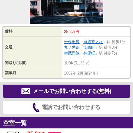
賃料
25.2万円
千代田線
「
新御茶ノ水
」駅 徒歩1分
交通
丸ノ内線
「
淡路町
」駅 徒歩3分
半蔵門線
「
神保町
」駅 徒歩7分
間取り(面積)
1LDK(51.33㎡)
築年月
2002年 2月(築24年)
メールでお問い合わせする(無料)
電話でお問い合わせする
空室一覧