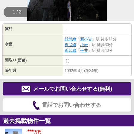
1 / 2
賃料
-
総武線
「
新小岩
」駅 徒歩11分
交通
総武線
「
小岩
」駅 徒歩30分
総武線
「
平井
」駅 徒歩40分
間取り(面積)
-(-)
築年月
1992年 4月(築34年)
メールでお問い合わせする(無料)
電話でお問い合わせする
過去掲載物件一覧
***
万円