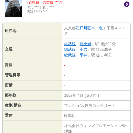
(管理費・共益費 ***円)
敷：***｜礼：***
5階 / *** / ***
東京都
江戸川区
本一色
１丁目４－１
所在地
２
総武線
「
新小岩
」駅 徒歩11分
交通
総武線
「
小岩
」駅 徒歩30分
総武線
「
平井
」駅 徒歩40分
賃料
-
管理費等
-
面積
-
築年数
1992年 4月 (築34年)
種別/構造
マンション/鉄筋コンクリート
階建
6階建
株式会社ウィンズプロモーション管
理部