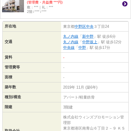
(管理費・共益費 ***円)
敷：***｜礼：***
2階 / *** / ***
所在地
東京都
中野区
中央
３丁目24
丸ノ内線
「
新中野
」駅 徒歩6分
交通
丸ノ内線
「
中野坂上
」駅 徒歩12分
中央線
「
中野
」駅 徒歩17分
賃料
-
管理費等
-
面積
-
築年数
2019年 11月 (築6年)
種別/構造
アパート/軽量鉄骨
階建
3階建
株式会社ウィンズプロモーション管
理部
東京都港区南青山６丁目２－９ ＫＳ
取扱会社