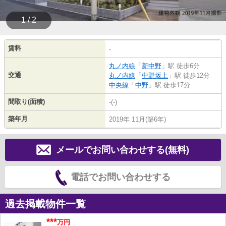
1 / 2
賃料
-
丸ノ内線
「
新中野
」駅 徒歩6分
交通
丸ノ内線
「
中野坂上
」駅 徒歩12分
中央線
「
中野
」駅 徒歩17分
間取り(面積)
-(-)
築年月
2019年 11月(築6年)
メールでお問い合わせする(無料)
電話でお問い合わせする
過去掲載物件一覧
***
万円