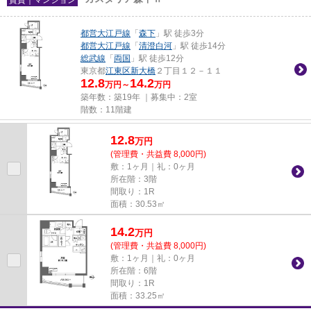
都営大江戸線
「
森下
」駅 徒歩3分
都営大江戸線
「
清澄白河
」駅 徒歩14分
総武線
「
両国
」駅 徒歩12分
東京都
江東区
新大橋
２丁目１２－１１
12.8
14.2
万円～
万円
築年数：築19年 ｜募集中：
2室
階数：11階建
12.8
万
円
(管理費・共益費 8,000円)
敷：1ヶ月｜礼：0ヶ月
所在階：3階
間取り：1R
面積：30.53㎡
14.2
万
円
(管理費・共益費 8,000円)
敷：1ヶ月｜礼：0ヶ月
所在階：6階
間取り：1R
面積：33.25㎡