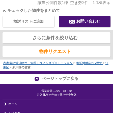
該当公開件数
1
棟 空き数
2
件
1-1
棟表示
チェックした物件をまとめて
検討リストに追加
お問い合わせ
さらに条件を絞り込む
物件リクエスト
表参道の賃貸物件・管理｜ウィンズプロモーション
>
(賃貸)地域から探す
>
江
東区
>
新大橋の賃貸
ページトップに戻る
営業時間:10:00～18：30
定休日:年末年始を除き年中無休
ホーム