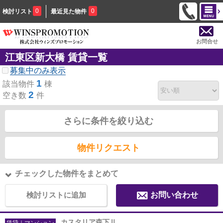
0
0
検討リスト
最近見た物件
お問合せ
江東区新大橋 賃貸一覧
募集中のみ表示
1
該当物件
棟
2
空き数
件
さらに条件を絞り込む
物件リクエスト
チェックした物件をまとめて
検討リストに追加
お問い合わせ
カスタリア森下Ⅱ
賃貸｜マンション