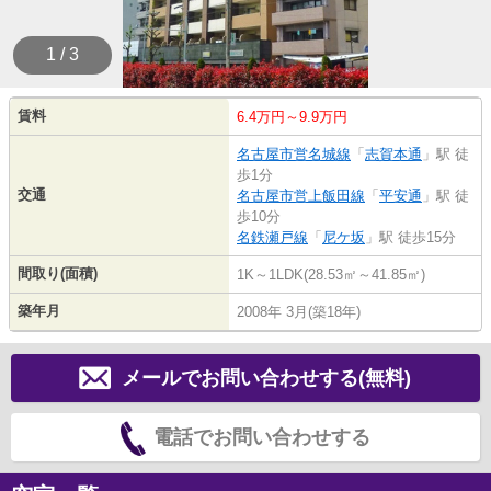
1 / 3
賃料
6.4万円～9.9万円
名古屋市営名城線
「
志賀本通
」駅 徒
歩1分
交通
名古屋市営上飯田線
「
平安通
」駅 徒
歩10分
名鉄瀬戸線
「
尼ケ坂
」駅 徒歩15分
間取り(面積)
1K～1LDK(28.53㎡～41.85㎡)
築年月
2008年 3月(築18年)
メールでお問い合わせする(無料)
電話でお問い合わせする