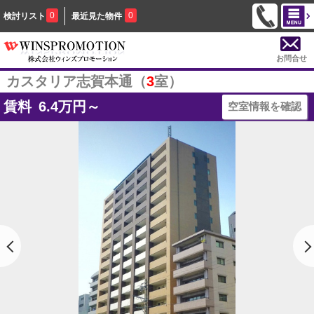
0
0
検討リスト
最近見た物件
お問合せ
カスタリア志賀本通（
3
室）
賃料
6.4
万円～
空室情報を確認