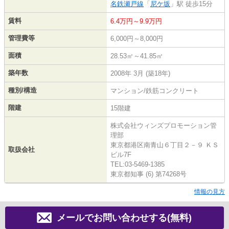
名鉄瀬戸線
「
尼ケ坂
」駅 徒歩15分
賃料
6.4万円～9.9万円
管理費等
6,000円～8,000円
面積
28.53㎡～41.85㎡
築年数
2008年 3月 (築18年)
種別/構造
マンション/鉄筋コンクリート
階建
15階建
株式会社ウィンズプロモーション管
理部
東京都港区南青山６丁目２－９ ＫＳ
取扱会社
ビル7F
TEL:03-5469-1385
東京都知事 (6) 第74268号
情報の見方
メールでお問い合わせする(無料)