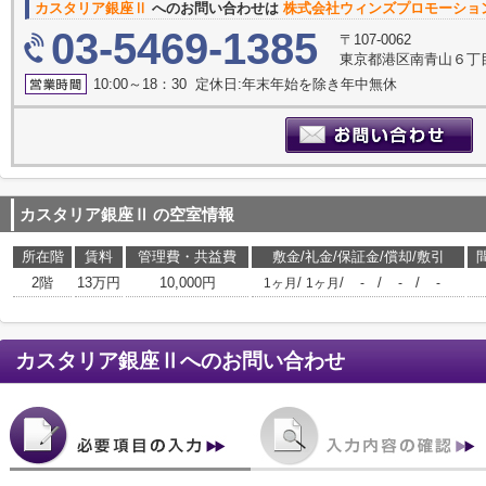
カスタリア銀座Ⅱ
へのお問い合わせは
株式会社ウィンズプロモーショ
03-5469-1385
〒107-0062
東京都港区南青山６丁目
10:00～18：30 定休日:年末年始を除き年中無休
カスタリア銀座Ⅱ
の空室情報
所在階
賃料
管理費・共益費
敷金/礼金/保証金/償却/敷引
2階
13万円
10,000円
/
/
/
/
1ヶ月
1ヶ月
-
-
-
カスタリア銀座Ⅱ
へのお問い合わせ