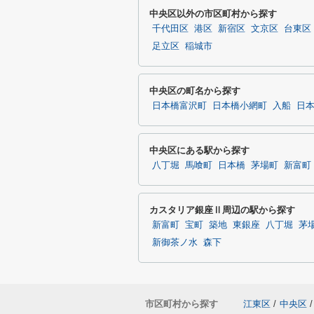
中央区以外の市区町村から探す
千代田区
港区
新宿区
文京区
台東区
足立区
稲城市
中央区の町名から探す
日本橋富沢町
日本橋小網町
入船
日
中央区にある駅から探す
八丁堀
馬喰町
日本橋
茅場町
新富町
カスタリア銀座Ⅱ周辺の駅から探す
新富町
宝町
築地
東銀座
八丁堀
茅
新御茶ノ水
森下
市区町村から探す
江東区
/
中央区
/