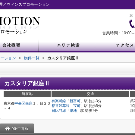
理／ウィンズプロモーション
営業時間：10:00～
モーション
>
物件一覧
>
カスタリア銀座Ⅱ
カスタリア銀座Ⅱ
所在地
交通
有楽町線
「
新富町
」駅 徒歩3分
築
東京都
中央区
銀座
１丁目２３
都営浅草線
「
宝町
」駅 徒歩5分
1
－４
日比谷線
「
築地
」駅 徒歩7分
鉄
物件情報