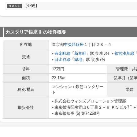
【外観】
コメント
カスタリア銀座Ⅱ
の物件概要
所在地
東京都
中央区
銀座
１丁目２３－４
有楽町線
「
新富町
」駅 徒歩3分
都営浅草線
交通
日比谷線
「
築地
」駅 徒歩7分
賃料
13万円
管理費・共
面積
23.16㎡
築年月（築
マンション / 鉄筋コンクリー
種別/構造
階建
ト
株式会社ウィンズプロモーション管理部
東京都港区南青山６丁目２－９ ＫＳビル7F
取扱会社
東京都知事 (6) 第74268号