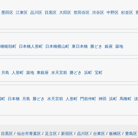
墨田区
江東区
品川区
目黒区
大田区
世田谷区
渋谷区
中野区
杉並区
本橋蛎殻町
日本橋人形町
日本橋横山町
東日本橋
勝どき
銀座
築地
月島
人形町
築地
東銀座
水天宮前
勝どき
浜町
宝町
場町
日本橋
月島
勝どき
水天宮前
人形町
門前仲町
神田
浜町
馬喰町
淡
目黒区
/
仙台市青葉区
/
足立区
/
新宿区
/
品川区
/
台東区
/
板橋区
/
豊島区