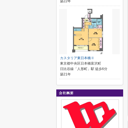
築22年
カスタリア東日本橋Ⅱ
東京都中央区日本橋富沢町
日比谷線「人形町」駅 徒歩6分
築21年