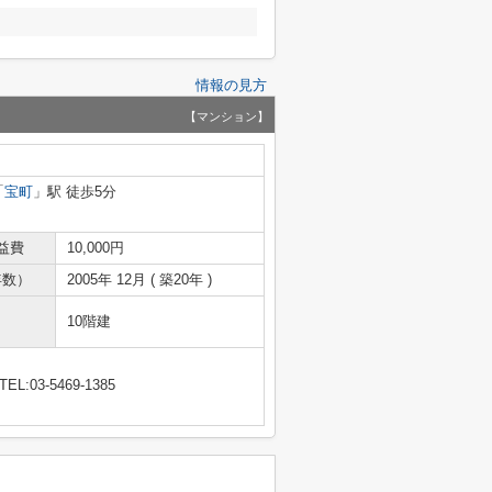
情報の見方
【マンション】
「
宝町
」駅 徒歩5分
益費
10,000円
年数）
2005年 12月 ( 築20年 )
10階建
TEL:03-5469-1385