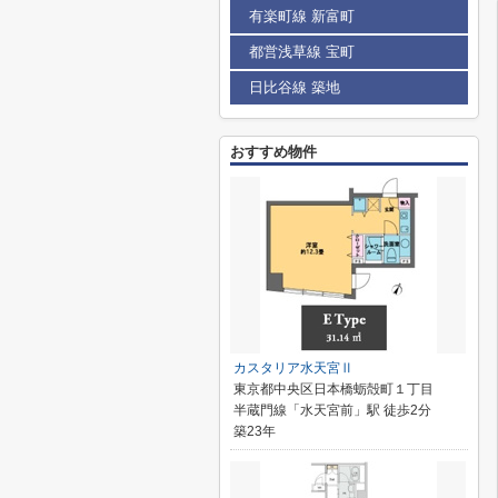
有楽町線 新富町
都営浅草線 宝町
日比谷線 築地
おすすめ物件
カスタリア水天宮Ⅱ
東京都中央区日本橋蛎殻町１丁目
半蔵門線「水天宮前」駅 徒歩2分
築23年