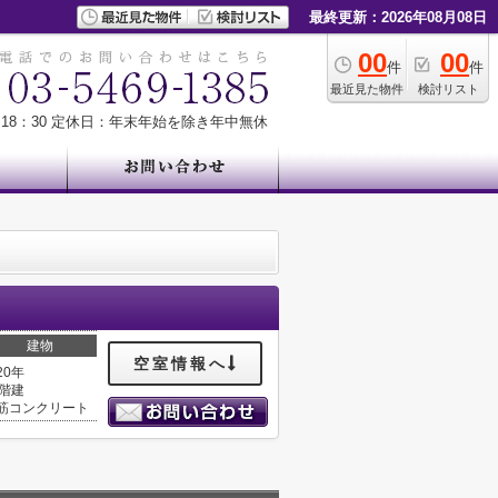
最終更新：2026年08月08日
00
00
件
件
最近見た物件
検討リスト
18：30
定休日：年末年始を除き年中無休
建物
空室情報へ
20年
0階建
筋コンクリート