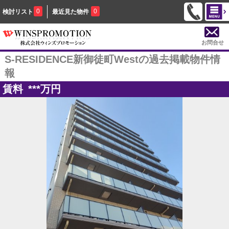
0
0
検討リスト
最近見た物件
お問合せ
S-RESIDENCE新御徒町Westの過去掲載物件情
報
賃料
***
万円