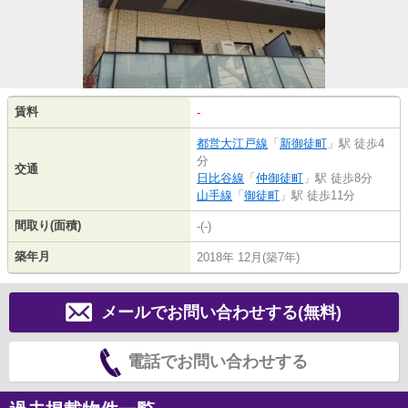
賃料
-
都営大江戸線
「
新御徒町
」駅 徒歩4
分
交通
日比谷線
「
仲御徒町
」駅 徒歩8分
山手線
「
御徒町
」駅 徒歩11分
間取り(面積)
-(-)
築年月
2018年 12月(築7年)
メールでお問い合わせする(無料)
電話でお問い合わせする