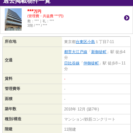
過去掲載物件一覧
***
万円
(管理費・共益費 ***円)
敷：***｜礼：***
3階 / *** / ***
所在地
東京都
台東区
小島
１丁目7-11
都営大江戸線
「
新御徒町
」駅 徒歩4
分
交通
日比谷線
「
仲御徒町
」駅 徒歩8～11
分
賃料
-
管理費等
-
面積
-
築年数
2018年 12月 (築7年)
種別/構造
マンション/鉄筋コンクリート
階建
11階建