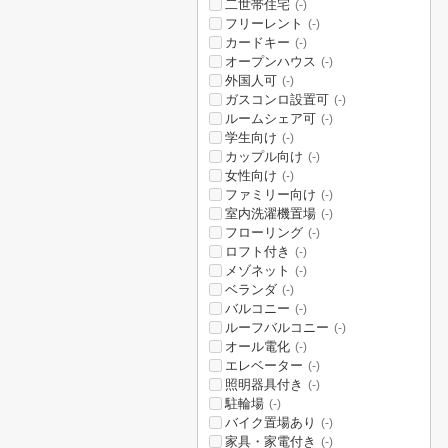
二世帯住宅
(-)
フリーレント
(-)
カードキー
(-)
オープンハウス
(-)
外国人可
(-)
ガスコンロ設置可
(-)
ルームシェア可
(-)
学生向け
(-)
カップル向け
(-)
女性向け
(-)
ファミリー向け
(-)
室内洗濯機置場
(-)
フローリング
(-)
ロフト付き
(-)
メゾネット
(-)
ベランダ
(-)
バルコニー
(-)
ルーフバルコニー
(-)
オール電化
(-)
エレベーター
(-)
照明器具付き
(-)
駐輪場
(-)
バイク置場あり
(-)
家具・家電付き
(-)