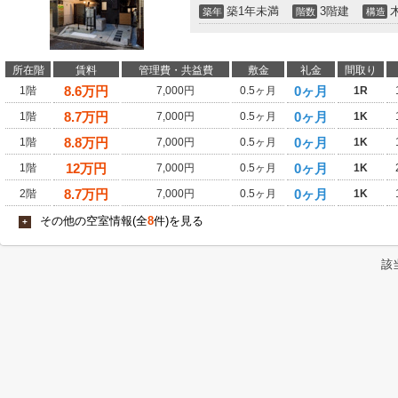
築1年未満
3階建
築年
階数
構造
所在階
賃料
管理費・共益費
敷金
礼金
間取り
8.6
万円
0ヶ月
1階
7,000円
0.5ヶ月
1R
8.7
万円
0ヶ月
1階
7,000円
0.5ヶ月
1K
8.8
万円
0ヶ月
1階
7,000円
0.5ヶ月
1K
12
万円
0ヶ月
1階
7,000円
0.5ヶ月
1K
8.7
万円
0ヶ月
2階
7,000円
0.5ヶ月
1K
その他の空室情報(全
8
件)を見る
+
該