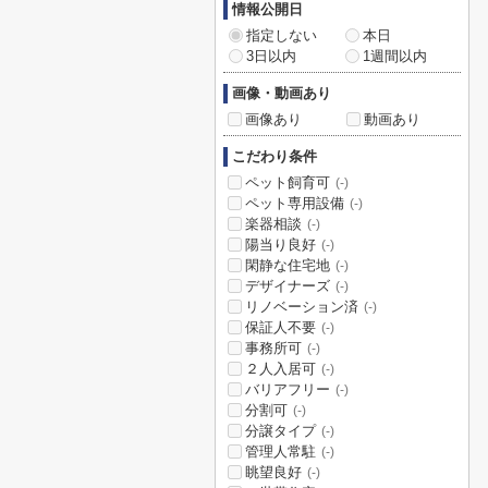
情報公開日
指定しない
本日
3日以内
1週間以内
画像・動画あり
画像あり
動画あり
こだわり条件
ペット飼育可
(-)
ペット専用設備
(-)
楽器相談
(-)
陽当り良好
(-)
閑静な住宅地
(-)
デザイナーズ
(-)
リノベーション済
(-)
保証人不要
(-)
事務所可
(-)
２人入居可
(-)
バリアフリー
(-)
分割可
(-)
分譲タイプ
(-)
管理人常駐
(-)
眺望良好
(-)