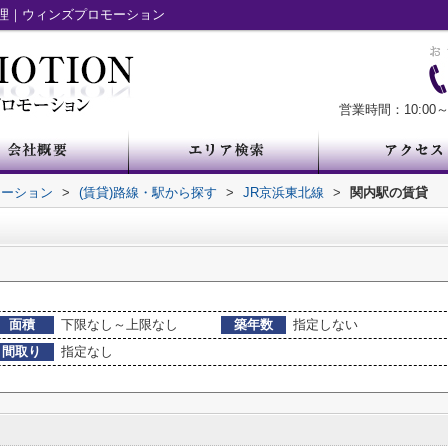
理｜ウィンズプロモーション
営業時間：10:00～
モーション
>
(賃貸)路線・駅から探す
>
JR京浜東北線
>
関内駅の賃貸
面積
下限なし～上限なし
築年数
指定しない
間取り
指定なし