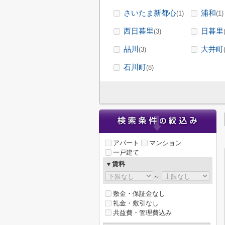
さいたま新都心
浦和
(1)
(1)
西日暮里
日暮里
(3)
品川
大井町
(3)
石川町
(8)
アパート
マンション
一戸建て
▼賃料
～
敷金・保証金なし
礼金・敷引なし
共益費・管理費込み