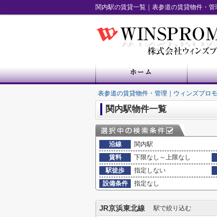
関内駅の賃貸一覧｜表参道の賃貸物件・管
表参道の賃貸物件・管理｜ウィンズプロ
関内駅物件一覧
沿線
関内駅
賃料
下限なし～上限なし
駅徒歩
指定しない
設備条件
指定なし
JR京浜東北線
駅で絞り込む