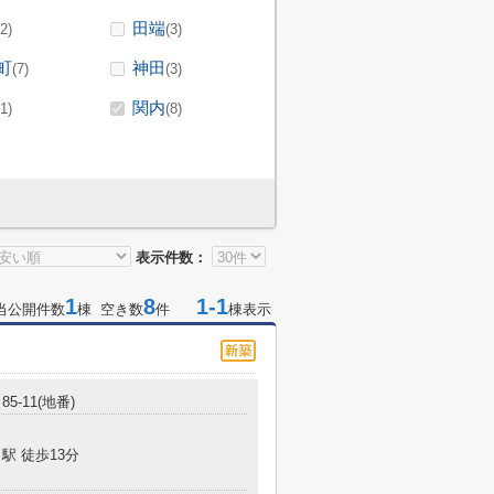
田端
(2)
(3)
町
神田
(7)
(3)
関内
(1)
(8)
表示件数：
1
8
1-1
当公開件数
棟 空き数
件
棟表示
5-11(地番)
駅 徒歩13分