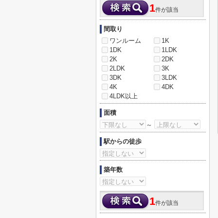
1
件が該当
間取り
ワンルーム
1K
1DK
1LDK
2K
2DK
2LDK
3K
3DK
3LDK
4K
4DK
4LDK以上
面積
～
駅からの徒歩
築年数
1
件が該当