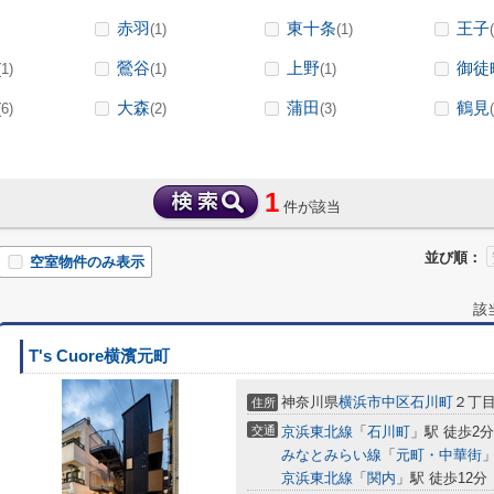
赤羽
東十条
王子
(1)
(1)
鶯谷
上野
御徒
(1)
(1)
(1)
大森
蒲田
鶴見
(6)
(2)
(3)
1
件が該当
並び順：
空室物件のみ表示
該
T's Cuore横濱元町
神奈川県
横浜市中区
石川町
２丁目8
住所
交通
京浜東北線
「
石川町
」駅 徒歩2分
みなとみらい線
「
元町・中華街
」
京浜東北線
「
関内
」駅 徒歩12分