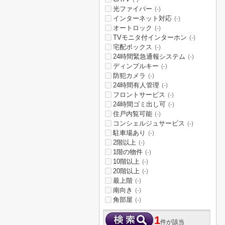
光ファイバー
(-)
インターネット対応
(-)
オートロック
(-)
TVモニタ付インターホン
(-)
宅配ボックス
(-)
24時間緊急通報システム
(-)
ディンプルキー
(-)
防犯カメラ
(-)
24時間有人管理
(-)
フロントサービス
(-)
24時間ゴミ出し可
(-)
住戸内覧可能
(-)
コンシェルジュサービス
(-)
駐車場あり
(-)
2階以上
(-)
1階の物件
(-)
10階以上
(-)
20階以上
(-)
最上階
(-)
南向き
(-)
角部屋
(-)
1
件が該当