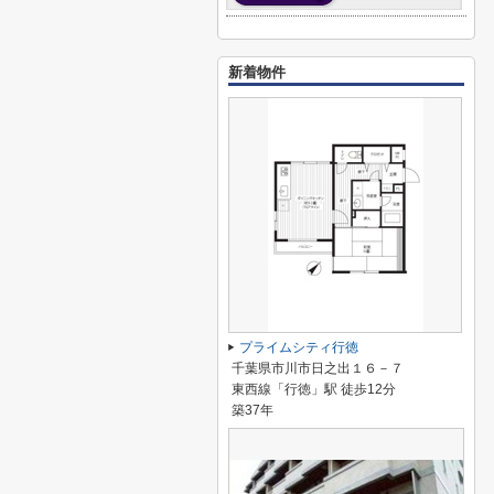
新着物件
プライムシティ行徳
千葉県市川市日之出１６－７
東西線「行徳」駅 徒歩12分
築37年