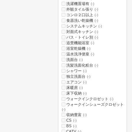
洗濯機置場有
(-)
外観タイル張り
(-)
コンロ２口以上
(-)
食器洗い乾燥機
(-)
システムキッチン
(-)
対面式キッチン
(-)
バス・トイレ別
(-)
追焚機能浴室
(-)
浴室乾燥機
(-)
温水洗浄便座
(-)
洗面台
(-)
洗髪洗面化粧台
(-)
シャワー
(-)
独立洗面台
(-)
エアコン
(-)
床暖房
(-)
床下収納
(-)
ウォークインクロゼット
(-)
ウォークインシューズクロゼット
(-)
収納豊富
(-)
CS
(-)
BS
(-)
CATV
(-)