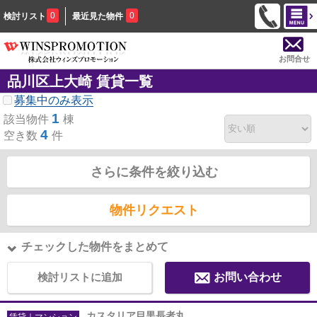
0
0
検討リスト
最近見た物件
お問合せ
品川区上大崎 賃貸一覧
募集中のみ表示
1
該当物件
棟
4
空き数
件
さらに条件を絞り込む
物件リクエスト
チェックした物件をまとめて
検討リストに追加
お問い合わせ
カスタリア目黒長者丸
賃貸｜マンション