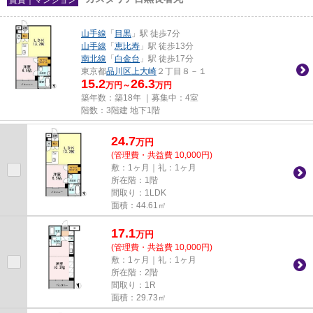
山手線
「
目黒
」駅 徒歩7分
山手線
「
恵比寿
」駅 徒歩13分
南北線
「
白金台
」駅 徒歩17分
東京都
品川区
上大崎
２丁目８－１
15.2
26.3
万円～
万円
築年数：築18年 ｜募集中：
4室
階数：3階建 地下1階
24.7
万
円
(管理費・共益費 10,000円)
敷：1ヶ月｜礼：1ヶ月
所在階：1階
間取り：1LDK
面積：44.61㎡
17.1
万
円
(管理費・共益費 10,000円)
敷：1ヶ月｜礼：1ヶ月
所在階：2階
間取り：1R
面積：29.73㎡