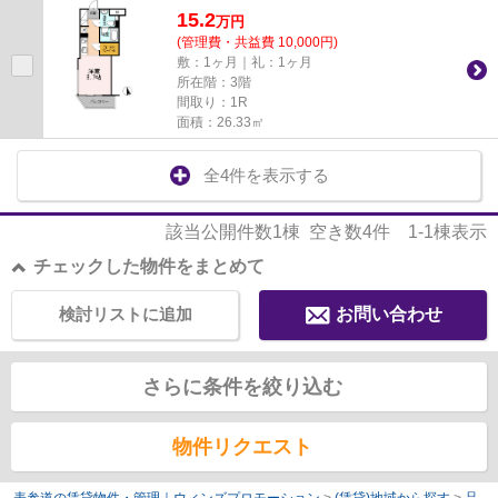
15.2
万
円
(管理費・共益費 10,000円)
敷：1ヶ月｜礼：1ヶ月
所在階：3階
間取り：1R
面積：26.33㎡
全4件を表示する
該当公開件数
1
棟 空き数
4
件
1-1
棟表示
チェックした物件をまとめて
検討リストに追加
お問い合わせ
さらに条件を絞り込む
物件リクエスト
表参道の賃貸物件・管理｜ウィンズプロモーション
>
(賃貸)地域から探す
>
品