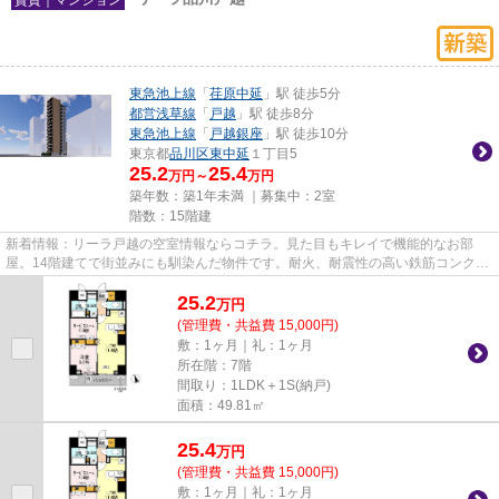
東急池上線
「
荏原中延
」駅 徒歩5分
都営浅草線
「
戸越
」駅 徒歩8分
東急池上線
「
戸越銀座
」駅 徒歩10分
東京都
品川区
東中延
１丁目5
25.2
25.4
万円～
万円
築年数：築1年未満 ｜募集中：
2室
階数：15階建
新着情報：リーラ戸越の空室情報ならコチラ。見た目もキレイで機能的なお部
屋。14階建てで街並みにも馴染んだ物件です。耐火、耐震性の高い鉄筋コンクリ
ートの建物。疲れた夜でも駅か...
25.2
万
円
(管理費・共益費 15,000円)
敷：1ヶ月｜礼：1ヶ月
所在階：7階
間取り：1LDK＋1S(納戸)
面積：49.81㎡
25.4
万
円
(管理費・共益費 15,000円)
敷：1ヶ月｜礼：1ヶ月