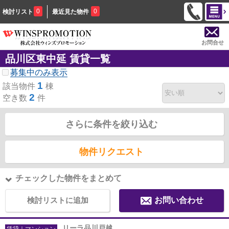
0
0
検討リスト
最近見た物件
お問合せ
品川区東中延 賃貸一覧
募集中のみ表示
1
該当物件
棟
2
空き数
件
さらに条件を絞り込む
物件リクエスト
チェックした物件をまとめて
検討リストに追加
お問い合わせ
リーラ品川戸越
賃貸｜マンション