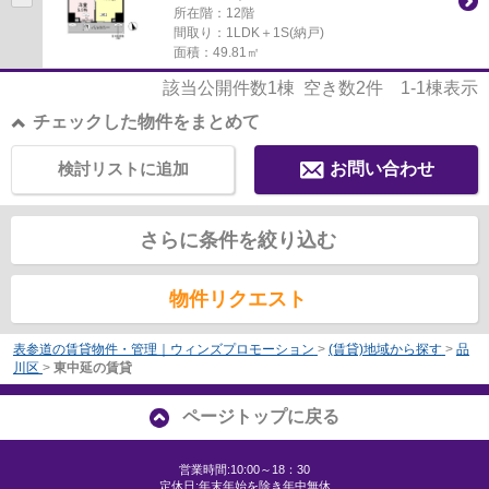
所在階：12階
間取り：1LDK＋1S(納戸)
面積：49.81㎡
該当公開件数
1
棟 空き数
2
件
1-1
棟表示
チェックした物件をまとめて
検討リストに追加
お問い合わせ
さらに条件を絞り込む
物件リクエスト
表参道の賃貸物件・管理｜ウィンズプロモーション
>
(賃貸)地域から探す
>
品
川区
>
東中延の賃貸
ページトップに戻る
営業時間:10:00～18：30
定休日:年末年始を除き年中無休