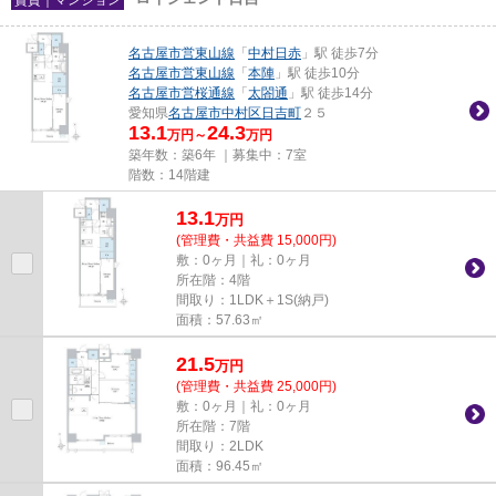
名古屋市営東山線
「
中村日赤
」駅 徒歩7分
名古屋市営東山線
「
本陣
」駅 徒歩10分
名古屋市営桜通線
「
太閤通
」駅 徒歩14分
愛知県
名古屋市中村区
日吉町
２５
13.1
24.3
万円～
万円
築年数：築6年 ｜募集中：
7室
階数：14階建
13.1
万
円
(管理費・共益費 15,000円)
敷：0ヶ月｜礼：0ヶ月
所在階：4階
間取り：1LDK＋1S(納戸)
面積：57.63㎡
21.5
万
円
(管理費・共益費 25,000円)
敷：0ヶ月｜礼：0ヶ月
所在階：7階
間取り：2LDK
面積：96.45㎡