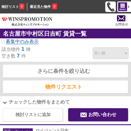
0
0
検討リスト
最近見た物件
お問合せ
名古屋市中村区日吉町 賃貸一覧
募集中のみ表示
1
該当物件
棟
7
空き数
件
さらに条件を絞り込む
物件リクエスト
チェックした物件をまとめて
検討リストに追加
お問い合わせ
ロイジェント日吉
賃貸｜マンション