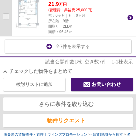
21.9
万
円
(管理費・共益費 25,000円)
敷：0ヶ月｜礼：0ヶ月
所在階：9階
間取り：2LDK
面積：96.45㎡
全7件を表示する
該当公開件数
1
棟 空き数
7
件
1-1
棟表示
チェックした物件をまとめて
検討リストに追加
お問い合わせ
さらに条件を絞り込む
物件リクエスト
表参道の賃貸物件・管理｜ウィンズプロモーション
>
(賃貸)地域から探す
>
名