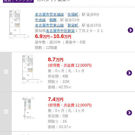
名古屋市営名城線
「
矢場町
」駅 徒歩9分
中央線
「
鶴舞
」駅 徒歩12分
名古屋市営東山線
「
新栄町
」駅 徒歩15分
愛知県
名古屋市中区
新栄
１丁目２９－２１
6.9
10.6
万円～
万円
築年数：築10年 ｜募集中：
6室
階数：12階建
8.7
万
円
(管理費・共益費 12,000円)
敷：0ヶ月｜礼：1ヶ月
所在階：4階
間取り：1DK
面積：42.55㎡
7.4
万
円
(管理費・共益費 12,000円)
敷：0ヶ月｜礼：1ヶ月
所在階：5階
間取り：1K
面積：33.37㎡