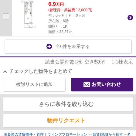
6.9
万
円
(管理費・共益費 12,000円)
敷：0ヶ月｜礼：0ヶ月
所在階：6階
間取り：1K
面積：33.37㎡
全6件を表示する
該当公開件数
1
棟 空き数
6
件
1-1
棟表示
チェックした物件をまとめて
検討リストに追加
お問い合わせ
さらに条件を絞り込む
物件リクエスト
表参道の賃貸物件・管理｜ウィンズプロモーション
>
(賃貸)地域から探す
>
名