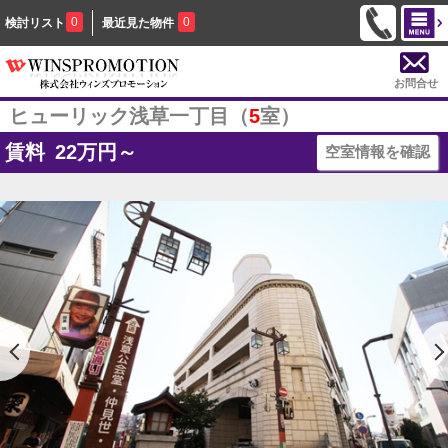
0
0
検討リスト
最近見た物件
お問合せ
ヒューリック浅草一丁目（
5
室）
賃料
22
万円～
空室情報を確認