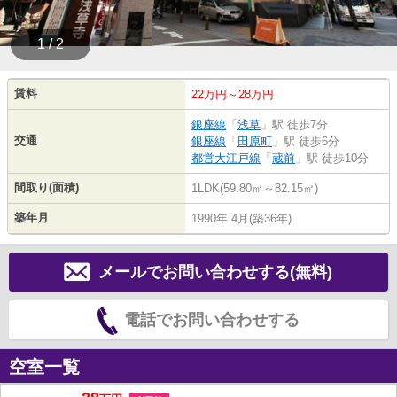
1 / 2
賃料
22万円～28万円
銀座線
「
浅草
」駅 徒歩7分
交通
銀座線
「
田原町
」駅 徒歩6分
都営大江戸線
「
蔵前
」駅 徒歩10分
間取り(面積)
1LDK(59.80㎡～82.15㎡)
築年月
1990年 4月(築36年)
メールでお問い合わせする(無料)
電話でお問い合わせする
空室一覧