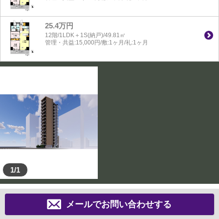
25.4万円
12階/1LDK＋1S(納戸)/49.81㎡
管理・共益:15,000円/敷:1ヶ月/礼:1ヶ月
1/1
メールでお問い合わせする