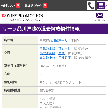
0
0
検討リスト
最近見た物件
お問合せ
リーラ品川戸越の過去掲載物件情報
所在地
東京都
品川区
東中延
１丁目5
東急池上線
「
荏原中延
」駅 徒歩5分
交通
都営浅草線
「
戸越
」駅 徒歩8分
東急池上線
「
戸越銀座
」駅 徒歩10分
築年月（築年数）
2026年 2月（新築）
方位
南
種別/構造
マンション/鉄筋コンクリート
所在階/階建
4階/15階建
ペット相談
２人入居可
室内洗濯機置場