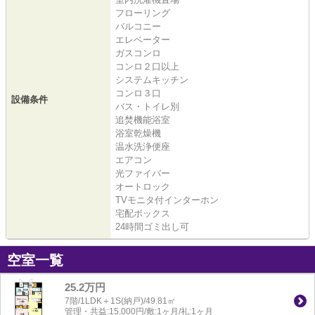
フローリング
バルコニー
エレベーター
ガスコンロ
コンロ２口以上
システムキッチン
コンロ３口
設備条件
バス・トイレ別
追焚機能浴室
浴室乾燥機
温水洗浄便座
エアコン
光ファイバー
オートロック
TVモニタ付インターホン
宅配ボックス
24時間ゴミ出し可
空室一覧
25.2万円
7階/1LDK＋1S(納戸)/49.81㎡
管理・共益:15,000円/敷:1ヶ月/礼:1ヶ月