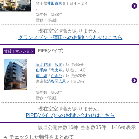
埼玉県
蓮田市
東
６丁目４－２４
-
築年数：築38年
階数：3階建
現在空室情報がありません。
グランメゾンド蓮田へのお問い合わせはこちら
PIPE(パイプ)
賃貸｜マンション
日比谷線
「
広尾
」駅 徒歩5分
山手線
「
恵比寿
」駅 徒歩14分
南北線
「
白金台
」駅 徒歩20分
東京都
渋谷区
広尾
５丁目19-2
-
築年数：築53年
階数：9階建
現在空室情報がありません。
PIPE(パイプ)へのお問い合わせはこちら
該当公開件数
16
棟 空き数
35
件
1-16
棟表示
チェックした物件をまとめて