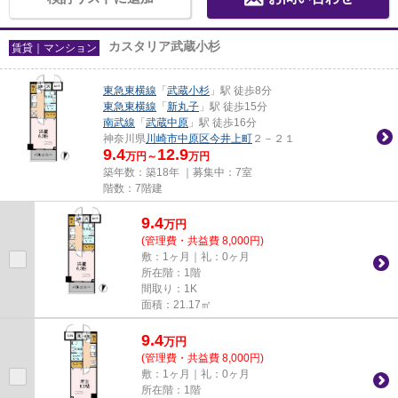
カスタリア武蔵小杉
賃貸｜マンション
東急東横線
「
武蔵小杉
」駅 徒歩8分
東急東横線
「
新丸子
」駅 徒歩15分
南武線
「
武蔵中原
」駅 徒歩16分
神奈川県
川崎市中原区
今井上町
２－２１
9.4
12.9
万円～
万円
築年数：築18年 ｜募集中：
7室
階数：7階建
9.4
万
円
(管理費・共益費 8,000円)
敷：1ヶ月｜礼：0ヶ月
所在階：1階
間取り：1K
面積：21.17㎡
9.4
万
円
(管理費・共益費 8,000円)
敷：1ヶ月｜礼：0ヶ月
所在階：1階