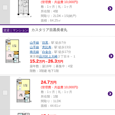
(管理費・共益費 10,000円)
敷：1ヶ月｜礼：1ヶ月
所在階：4階
間取り：2LDK＋1S(納戸)
面積：64.25㎡
カスタリア目黒長者丸
賃貸｜マンション
山手線
「
目黒
」駅 徒歩7分
山手線
「
恵比寿
」駅 徒歩13分
南北線
「
白金台
」駅 徒歩17分
東京都
品川区
上大崎
２丁目８－１
15.2
26.3
万円～
万円
築年数：築18年 ｜募集中：
4室
階数：3階建 地下1階
24.7
万
円
(管理費・共益費 10,000円)
敷：1ヶ月｜礼：1ヶ月
所在階：1階
間取り：1LDK
面積：44.61㎡