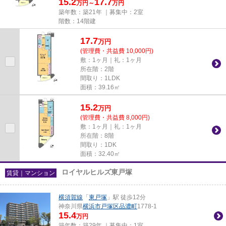
15.2
17.7
万円～
万円
築年数：築21年 ｜募集中：
2室
階数：14階建
17.7
万
円
(管理費・共益費 10,000円)
敷：1ヶ月｜礼：1ヶ月
所在階：2階
間取り：1LDK
面積：39.16㎡
15.2
万
円
(管理費・共益費 8,000円)
敷：1ヶ月｜礼：1ヶ月
所在階：8階
間取り：1DK
面積：32.40㎡
ロイヤルヒルズ東戸塚
賃貸｜マンション
横須賀線
「
東戸塚
」駅 徒歩12分
神奈川県
横浜市戸塚区
品濃町
1778-1
15.4
万円
築年数：築29年 ｜募集中：
1室