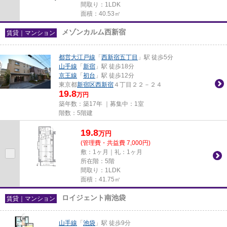
間取り：1LDK
面積：40.53㎡
メゾンカルム西新宿
賃貸｜マンション
都営大江戸線
「
西新宿五丁目
」駅 徒歩5分
山手線
「
新宿
」駅 徒歩18分
京王線
「
初台
」駅 徒歩12分
東京都
新宿区
西新宿
４丁目２２－２４
19.8
万円
築年数：築17年 ｜募集中：
1室
階数：5階建
19.8
万
円
(管理費・共益費 7,000円)
敷：1ヶ月｜礼：1ヶ月
所在階：5階
間取り：1LDK
面積：41.75㎡
ロイジェント南池袋
賃貸｜マンション
山手線
「
池袋
」駅 徒歩9分