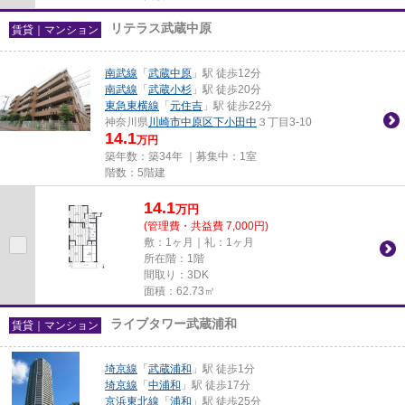
リテラス武蔵中原
賃貸｜マンション
南武線
「
武蔵中原
」駅 徒歩12分
南武線
「
武蔵小杉
」駅 徒歩20分
東急東横線
「
元住吉
」駅 徒歩22分
神奈川県
川崎市中原区
下小田中
３丁目3-10
14.1
万円
築年数：築34年 ｜募集中：
1室
階数：5階建
14.1
万
円
(管理費・共益費 7,000円)
敷：1ヶ月｜礼：1ヶ月
所在階：1階
間取り：3DK
面積：62.73㎡
ライブタワー武蔵浦和
賃貸｜マンション
埼京線
「
武蔵浦和
」駅 徒歩1分
埼京線
「
中浦和
」駅 徒歩17分
京浜東北線
「
浦和
」駅 徒歩25分