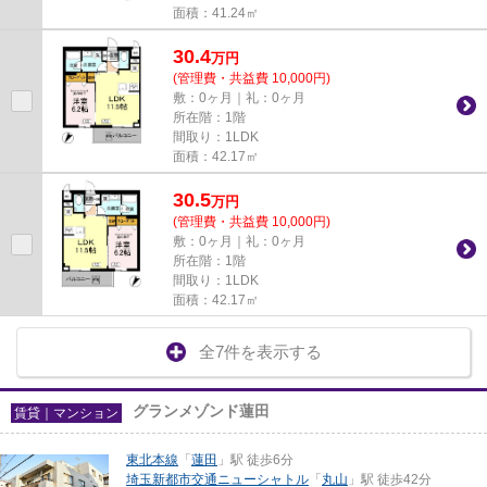
面積：41.24㎡
30.4
万
円
(管理費・共益費 10,000円)
敷：0ヶ月｜礼：0ヶ月
所在階：1階
間取り：1LDK
面積：42.17㎡
30.5
万
円
(管理費・共益費 10,000円)
敷：0ヶ月｜礼：0ヶ月
所在階：1階
間取り：1LDK
面積：42.17㎡
全7件を表示する
グランメゾンド蓮田
賃貸｜マンション
東北本線
「
蓮田
」駅 徒歩6分
埼玉新都市交通ニューシャトル
「
丸山
」駅 徒歩42分