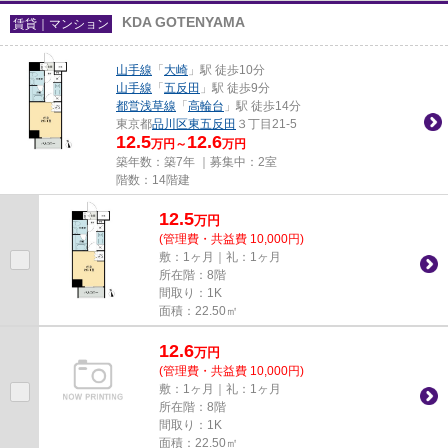
KDA GOTENYAMA
賃貸｜マンション
山手線
「
大崎
」駅 徒歩10分
山手線
「
五反田
」駅 徒歩9分
都営浅草線
「
高輪台
」駅 徒歩14分
東京都
品川区
東五反田
３丁目21-5
12.5
12.6
万円～
万円
築年数：築7年 ｜募集中：
2室
階数：14階建
12.5
万
円
(管理費・共益費 10,000円)
敷：1ヶ月｜礼：1ヶ月
所在階：8階
間取り：1K
面積：22.50㎡
12.6
万
円
(管理費・共益費 10,000円)
敷：1ヶ月｜礼：1ヶ月
所在階：8階
間取り：1K
面積：22.50㎡