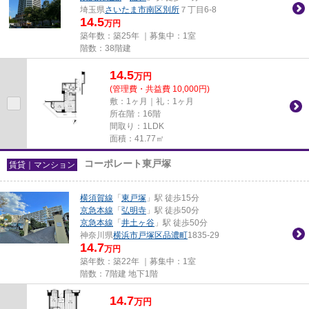
埼玉県
さいたま市南区
別所
７丁目6-8
14.5
万円
築年数：築25年 ｜募集中：
1室
階数：38階建
14.5
万
円
(管理費・共益費 10,000円)
敷：1ヶ月｜礼：1ヶ月
所在階：16階
間取り：1LDK
面積：41.77㎡
コーポレート東戸塚
賃貸｜マンション
横須賀線
「
東戸塚
」駅 徒歩15分
京急本線
「
弘明寺
」駅 徒歩50分
京急本線
「
井土ヶ谷
」駅 徒歩50分
神奈川県
横浜市戸塚区
品濃町
1835-29
14.7
万円
築年数：築22年 ｜募集中：
1室
階数：7階建 地下1階
14.7
万
円