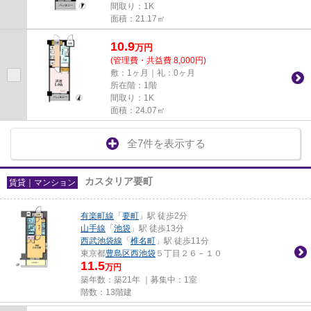
間取り：1K
面積：21.17㎡
10.9
万
円
(管理費・共益費 8,000円)
敷：1ヶ月｜礼：0ヶ月
所在階：1階
間取り：1K
面積：24.07㎡
全7件を表示する
カスタリア要町
賃貸｜マンション
有楽町線
「
要町
」駅 徒歩2分
山手線
「
池袋
」駅 徒歩13分
西武池袋線
「
椎名町
」駅 徒歩11分
東京都
豊島区
西池袋
５丁目２６－１０
11.5
万円
築年数：築21年 ｜募集中：
1室
階数：13階建