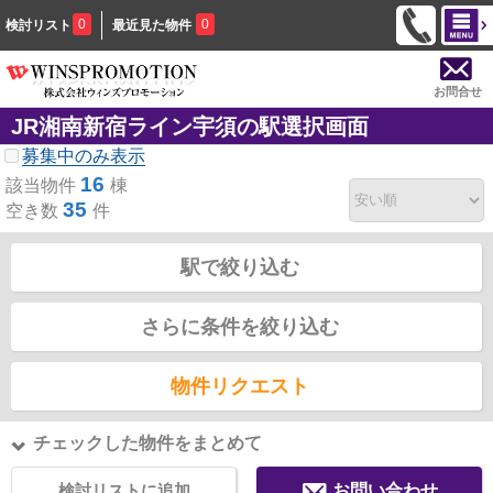
0
0
検討リスト
最近見た物件
お問合せ
JR湘南新宿ライン宇須の駅選択画面
募集中のみ表示
16
該当物件
棟
35
空き数
件
駅で絞り込む
さらに条件を絞り込む
物件リクエスト
チェックした物件をまとめて
検討リストに追加
お問い合わせ