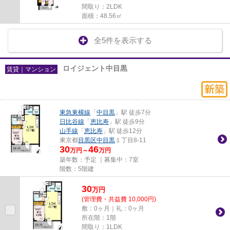
間取り：2LDK
面積：48.56㎡
全5件を表示する
ロイジェント中目黒
賃貸｜マンション
東急東横線
「
中目黒
」駅 徒歩7分
日比谷線
「
恵比寿
」駅 徒歩9分
山手線
「
恵比寿
」駅 徒歩12分
東京都
目黒区
中目黒
１丁目8-11
30
46
万円～
万円
築年数：予定 ｜募集中：
7室
階数：5階建
30
万
円
(管理費・共益費 10,000円)
敷：0ヶ月｜礼：0ヶ月
所在階：1階
間取り：1LDK