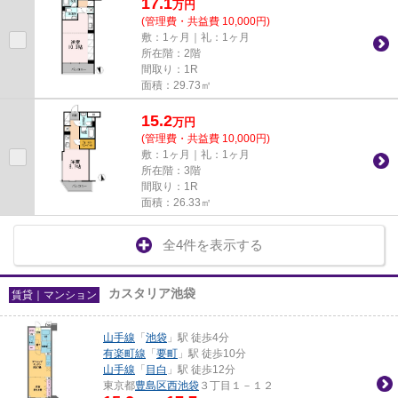
17.1
万
円
(管理費・共益費 10,000円)
敷：1ヶ月｜礼：1ヶ月
所在階：2階
間取り：1R
面積：29.73㎡
15.2
万
円
(管理費・共益費 10,000円)
敷：1ヶ月｜礼：1ヶ月
所在階：3階
間取り：1R
面積：26.33㎡
全4件を表示する
カスタリア池袋
賃貸｜マンション
山手線
「
池袋
」駅 徒歩4分
有楽町線
「
要町
」駅 徒歩10分
山手線
「
目白
」駅 徒歩12分
東京都
豊島区
西池袋
３丁目１－１２