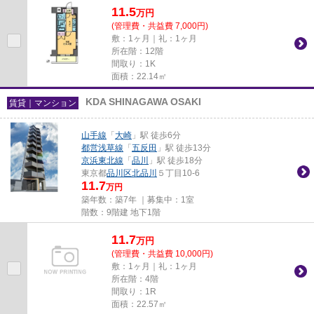
11.5
万
円
(管理費・共益費 7,000円)
敷：1ヶ月｜礼：1ヶ月
所在階：12階
間取り：1K
面積：22.14㎡
KDA SHINAGAWA OSAKI
賃貸｜マンション
山手線
「
大崎
」駅 徒歩6分
都営浅草線
「
五反田
」駅 徒歩13分
京浜東北線
「
品川
」駅 徒歩18分
東京都
品川区
北品川
５丁目10-6
11.7
万円
築年数：築7年 ｜募集中：
1室
階数：9階建 地下1階
11.7
万
円
(管理費・共益費 10,000円)
敷：1ヶ月｜礼：1ヶ月
所在階：4階
間取り：1R
面積：22.57㎡