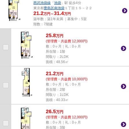
西武池袋線
「
池袋
」駅 徒歩4分
東京都
豊島区
南池袋
１丁目１５－２２
21.2
31.4
万円～
万円
築年数：築1年未満 ｜募集中：
5室
階数：7階建
25.8
万
円
(管理費・共益費 12,000円)
敷：0ヶ月｜礼：0ヶ月
所在階：1階
間取り：2LDK
面積：48.56㎡
21.2
万
円
(管理費・共益費 10,000円)
敷：0ヶ月｜礼：0ヶ月
所在階：2階
間取り：1LDK
面積：40.33㎡
26.5
万
円
(管理費・共益費 12,000円)
敷：0ヶ月｜礼：0ヶ月
所在階：3階