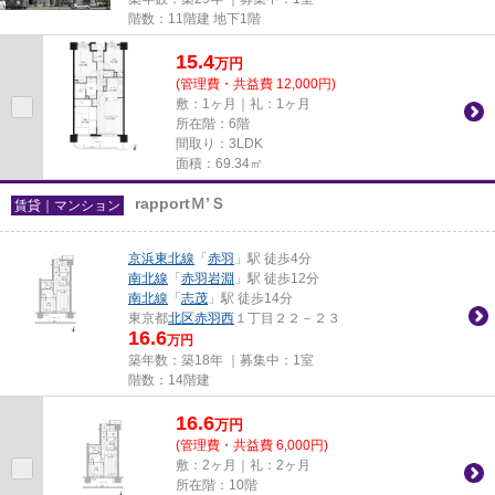
階数：11階建 地下1階
15.4
万
円
(管理費・共益費 12,000円)
敷：1ヶ月｜礼：1ヶ月
所在階：6階
間取り：3LDK
面積：69.34㎡
rapportＭ’Ｓ
賃貸｜マンション
京浜東北線
「
赤羽
」駅 徒歩4分
南北線
「
赤羽岩淵
」駅 徒歩12分
南北線
「
志茂
」駅 徒歩14分
東京都
北区
赤羽西
１丁目２２－２３
16.6
万円
築年数：築18年 ｜募集中：
1室
階数：14階建
16.6
万
円
(管理費・共益費 6,000円)
敷：2ヶ月｜礼：2ヶ月
所在階：10階